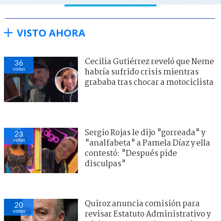
VISTO AHORA
Cecilia Gutiérrez reveló que Neme
36
visitas
habría sufrido crisis mientras
grababa tras chocar a motociclista
Sergio Rojas le dijo "gorreada" y
23
visitas
"analfabeta" a Pamela Díaz y ella
contestó: "Después pide
disculpas"
Quiroz anuncia comisión para
20
visitas
revisar Estatuto Administrativo y