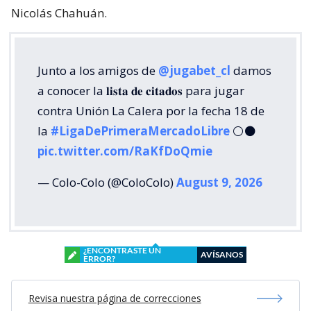
Nicolás Chahuán.
Junto a los amigos de
@jugabet_cl
damos
a conocer la 𝐥𝐢𝐬𝐭𝐚 𝐝𝐞 𝐜𝐢𝐭𝐚𝐝𝐨𝐬 para jugar
contra Unión La Calera por la fecha 18 de
la
#LigaDePrimeraMercadoLibre
⚪⚫
pic.twitter.com/RaKfDoQmie
— Colo-Colo (@ColoColo)
August 9, 2026
¿ENCONTRASTE UN
AVÍSANOS
ERROR?
Revisa nuestra página de correcciones