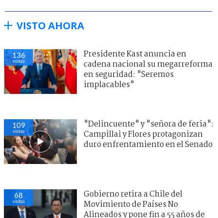
VISTO AHORA
Presidente Kast anuncia en
136
visitas
cadena nacional su megarreforma
en seguridad: "Seremos
implacables"
"Delincuente" y "señora de feria":
109
visitas
Campillai y Flores protagonizan
duro enfrentamiento en el Senado
Gobierno retira a Chile del
68
visitas
Movimiento de Países No
Alineados y pone fin a 55 años de