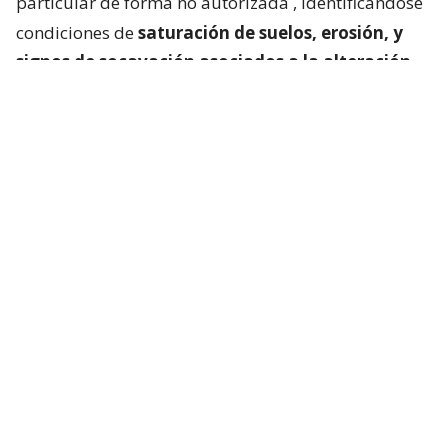
particular de forma no autorizada
, identificándose
condiciones de
saturación de suelos, erosión, y
signos de socavación asociados a la alteración
del escurrimiento natural de las aguas
“.
Cedida