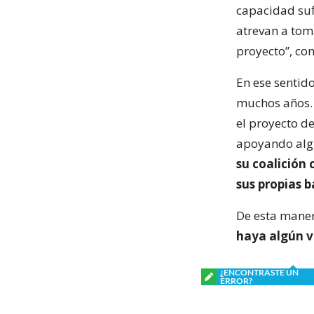
capacidad suf
atrevan a tom
proyecto”, co
En ese sentido
muchos años. 
el proyecto d
apoyando algu
su coalición 
sus propias 
De esta mane
haya algún va
¿ENCONTRASTE UN
ERROR?