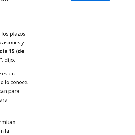
 los plazos
ocasiones y
 día 15 (de
”
, dijo.
e es un
o lo conoce.
scan para
para
ermitan
en la