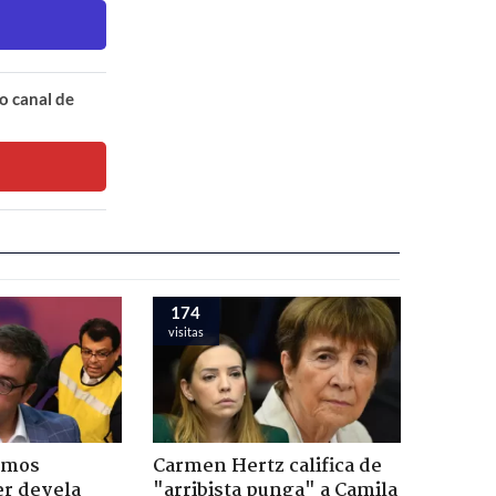
o canal de
174
visitas
emos
Carmen Hertz califica de
er devela
"arribista punga" a Camila