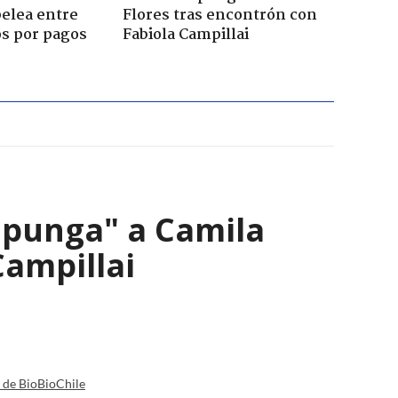
pelea entre
Flores tras encontrón con
os por pagos
Fabiola Campillai
a punga" a Camila
Campillai
a de BioBioChile