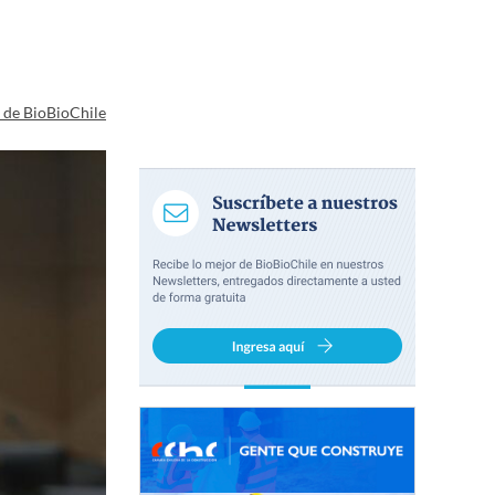
a de BioBioChile