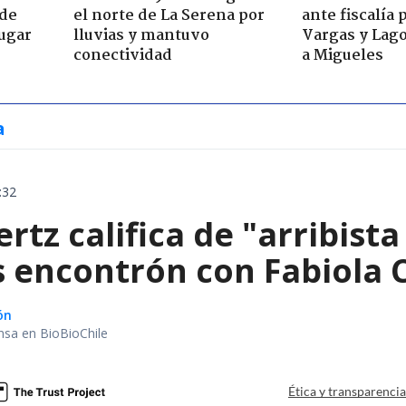
 de
el norte de La Serena por
ante fiscalía 
jugar
lluvias y mantuvo
Vargas y Lag
conectividad
a Migueles
a
:32
tz califica de "arribist
s encontrón con Fabiola 
ón
nsa en BioBioChile
Ética y transparenci