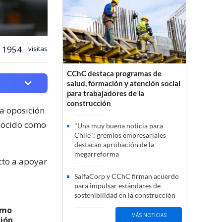
1954
visitas
CChC destaca programas de
salud, formación y atención social
para trabajadores de la
construcción
la oposición
onocido como
"Una muy buena noticia para
Chile": gremios empresariales
destacan aprobación de la
megarreforma
cto a apoyar
SalfaCorp y CChC firman acuerdo
para impulsar estándares de
sostenibilidad en la construcción
smo
MÁS NOTICIAS
ción