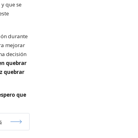
 y que se
este
ción durante
ra mejorar
na decisión
n quebrar
ez quebrar
 espero que
s