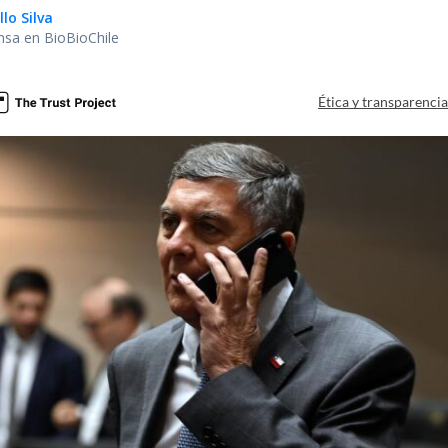
lo Silva
nsa en BioBioChile
Ética y transparenci