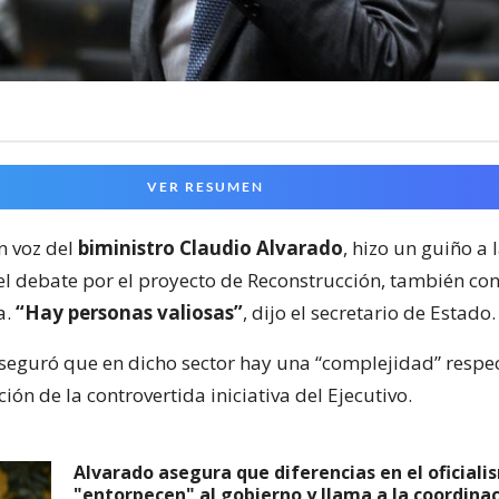
VER RESUMEN
n voz del
biministro Claudio Alvarado
, hizo un guiño a 
el debate por el proyecto de Reconstrucción, también c
a.
“Hay personas valiosas”
, dijo el secretario de Estado.
seguró que en dicho sector hay una “complejidad” respe
ión de la controvertida iniciativa del Ejecutivo.
Alvarado asegura que diferencias en el oficiali
"entorpecen" al gobierno y llama a la coordina