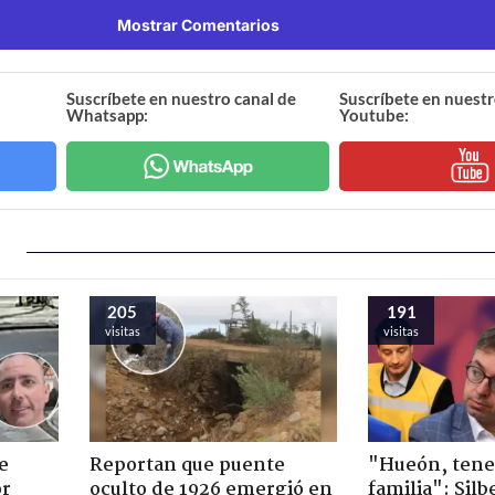
Mostrar Comentarios
Suscríbete en nuestro canal de
Suscríbete en nuestr
Whatsapp:
Youtube:
205
191
visitas
visitas
e
Reportan que puente
"Hueón, ten
or
oculto de 1926 emergió en
familia": Silb