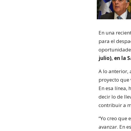
En una recien
para el despa
oportunidades
julio), en la
A lo anterior,
proyecto que 
En esa línea,
decir lo de ll
contribuir a m
“Yo creo que e
avanzar. En e