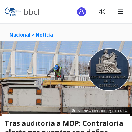
Nacional >
Noticia
ARCHIVO (contexto) | Agencia UNO
Tras auditoría a MOP: Contraloría
alerta por puentes con daños