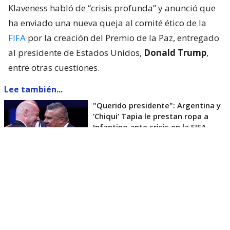
Klaveness habló de “crisis profunda” y anunció que
ha enviado una nueva queja al comité ético de la
FIFA
por la creación del Premio de la Paz, entregado
al presidente de Estados Unidos,
Donald Trump
,
entre otras cuestiones.
Lee también...
"Querido presidente": Argentina y
’Chiqui’ Tapia le prestan ropa a
Infantino ante crisis en la FIFA
La máxima mandataria del fútbol noruego pidió
también una revisión de las reformas anunciadas
por Infantino cuando fue elegido en 2016 para el
cargo.