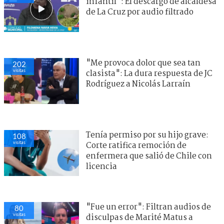
infantil": El descargo de alcaldesa
de La Cruz por audio filtrado
"Me provoca dolor que sea tan
202
visitas
clasista": La dura respuesta de JC
Rodríguez a Nicolás Larraín
Tenía permiso por su hijo grave:
108
visitas
Corte ratifica remoción de
enfermera que salió de Chile con
licencia
"Fue un error": Filtran audios de
80
visitas
disculpas de Marité Matus a