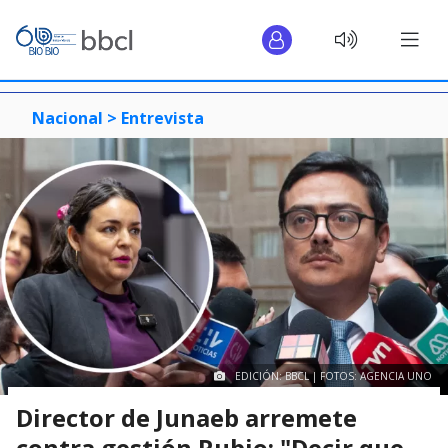
Nacional >
Entrevista
EDICIÓN: BBCL | FOTOS: AGENCIA UNO
Director de Junaeb arremete
contra gestión Rubio: "Decir que