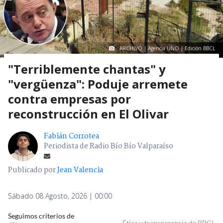
ARCHIVO | Agencia UNO | Edición BBCL
"Terriblemente chantas" y
"vergüenza": Poduje arremete
contra empresas por
reconstrucción en El Olivar
Fabián Corrotea
Periodista de Radio Bío Bío Valparaíso
Publicado por
Jean Valencia
Sábado 08 Agosto, 2026 | 00:00
Seguimos criterios de
Ética y transparencia de BBCL