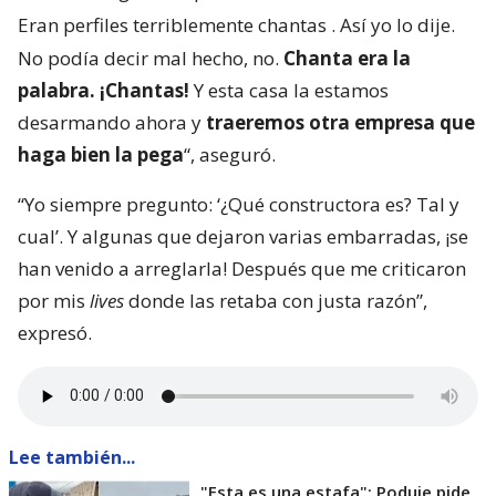
Eran perfiles terriblemente chantas
. Así yo lo dije.
No podía decir mal hecho, no.
Chanta era la
palabra. ¡Chantas!
Y esta casa la estamos
desarmando ahora y
traeremos otra empresa que
haga bien la pega
“, aseguró.
“Yo siempre pregunto: ‘¿Qué constructora es? Tal y
cual’. Y algunas que dejaron varias embarradas, ¡se
han venido a arreglarla! Después que me criticaron
por mis
lives
donde las retaba con justa razón”,
expresó.
Lee también...
"Esta es una estafa": Poduje pide