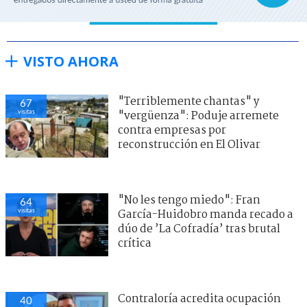
VISTO AHORA
"Terriblemente chantas" y
67
visitas
"vergüenza": Poduje arremete
contra empresas por
reconstrucción en El Olivar
"No les tengo miedo": Fran
64
visitas
García-Huidobro manda recado a
dúo de ’La Cofradía’ tras brutal
crítica
Contraloría acredita ocupación
40