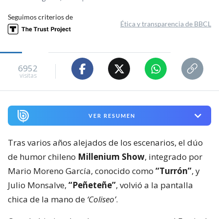
Seguimos criterios de
Ética y transparencia de BBCL
6952
visitas
VER RESUMEN
Tras varios años alejados de los escenarios, el dúo
de humor chileno
Millenium Show
, integrado por
Mario Moreno García, conocido como
“Turrón”
, y
Julio Monsalve,
“Peñeteñe”
, volvió a la pantalla
chica de la mano de
‘Coliseo’
.