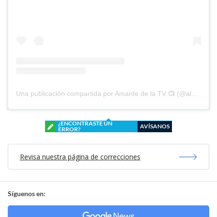
Una publicación compartida por Amante de la TV 📺 (@alguien_te_observa)
¿ENCONTRASTE UN
AVÍSANOS
ERROR?
Revisa nuestra página de correcciones
Síguenos en: