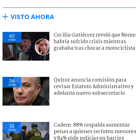
VISTO AHORA
Cecilia Gutiérrez reveló que Neme
60
visitas
habría sufrido crisis mientras
grababa tras chocar a motociclista
Quiroz anuncia comisión para
36
visitas
revisar Estatuto Administrativo y
adelanta nuevo subsecretario
Cadem: 88% respalda aumentar
32
visitas
penas a quienes recluten menores
y 84% pide policías en barrios