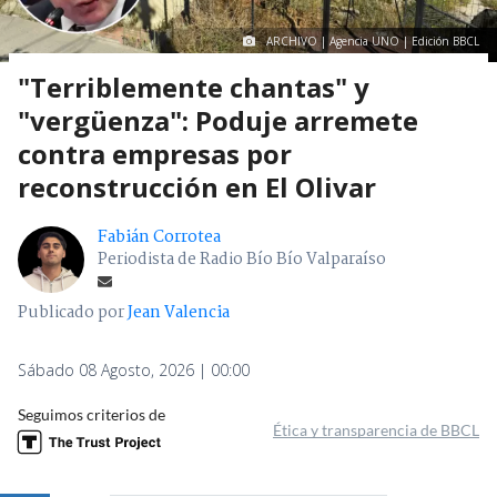
ARCHIVO | Agencia UNO | Edición BBCL
"Terriblemente chantas" y
"vergüenza": Poduje arremete
contra empresas por
reconstrucción en El Olivar
Fabián Corrotea
Periodista de Radio Bío Bío Valparaíso
Publicado por
Jean Valencia
Sábado 08 Agosto, 2026 | 00:00
Seguimos criterios de
Ética y transparencia de BBCL