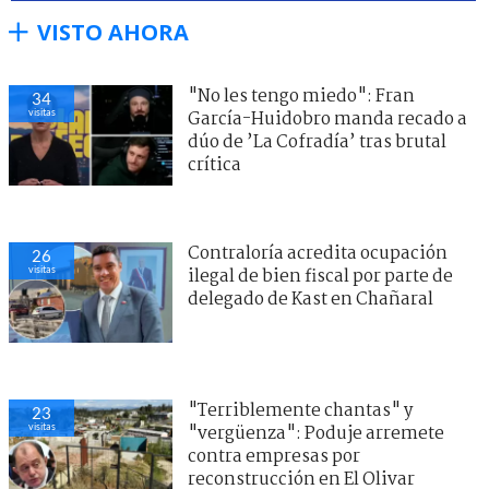
VISTO AHORA
"No les tengo miedo": Fran
34
visitas
García-Huidobro manda recado a
dúo de ’La Cofradía’ tras brutal
crítica
Contraloría acredita ocupación
26
visitas
ilegal de bien fiscal por parte de
delegado de Kast en Chañaral
"Terriblemente chantas" y
23
visitas
"vergüenza": Poduje arremete
contra empresas por
reconstrucción en El Olivar