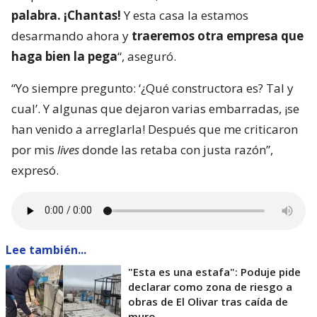
palabra. ¡Chantas!
Y esta casa la estamos
desarmando ahora y
traeremos otra empresa que
haga bien la pega
“, aseguró.
“Yo siempre pregunto: ‘¿Qué constructora es? Tal y
cual’. Y algunas que dejaron varias embarradas, ¡se
han venido a arreglarla! Después que me criticaron
por mis
lives
donde las retaba con justa razón”,
expresó.
Lee también...
"Esta es una estafa": Poduje pide
declarar como zona de riesgo a
obras de El Olivar tras caída de
muro