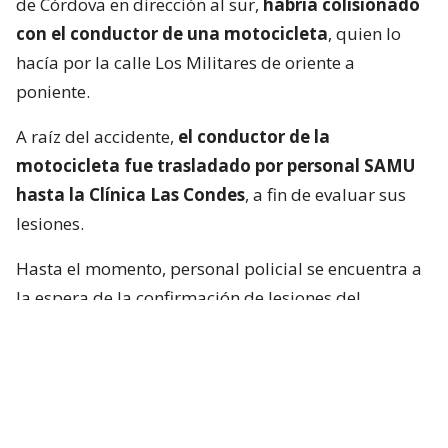
de Córdova en dirección al sur,
habría colisionado
con el conductor de una motocicleta
, quien lo
hacía por la calle Los Militares de oriente a
poniente.
A raíz del accidente,
el conductor de la
motocicleta fue trasladado por personal SAMU
hasta la Clínica Las Condes
, a fin de evaluar sus
lesiones.
Hasta el momento, personal policial se encuentra a
la espera de la confirmación de lesiones del
conductor de la motocicleta, así como las
instrucciones de fiscalía.
Francisca García-Huidobro habló con
el periodista