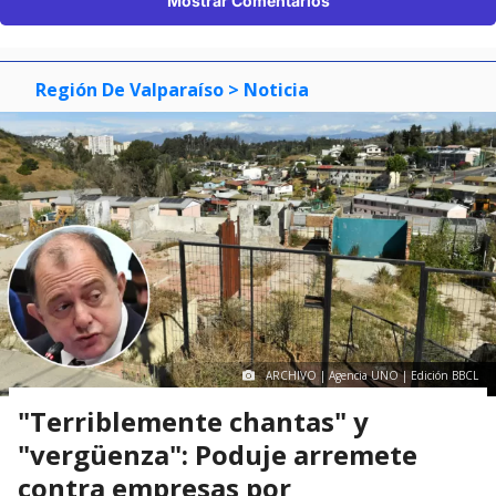
Mostrar Comentarios
Región De Valparaíso
> Noticia
ARCHIVO | Agencia UNO | Edición BBCL
"Terriblemente chantas" y
"vergüenza": Poduje arremete
contra empresas por