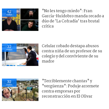
"No les tengo miedo": Fran
42
visitas
García-Huidobro manda recado a
dúo de ’La Cofradía’ tras brutal
crítica
Celular robado destapa abusos
32
visitas
contra niña de un profesor de su
colegio y del conviviente de su
madre
"Terriblemente chantas" y
32
visitas
"vergüenza": Poduje arremete
contra empresas por
reconstrucción en El Olivar