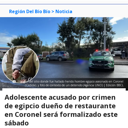
Región Del Bío Bío
> Noticia
Imagen del sitio donde fue hallado herido hombre egipcio asesinado en Coronel
(Cedida); y foto de contexto de un detenido (Agencia UNO) | Edición BBCL
Adolescente acusado por crimen
de egipcio dueño de restaurante
en Coronel será formalizado este
sábado