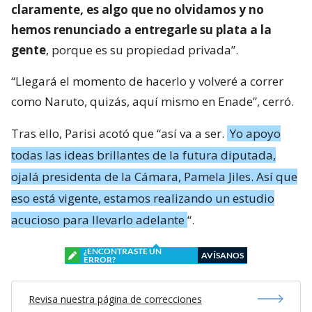
claramente, es algo que no olvidamos y no
hemos renunciado a entregarle su plata a la
gente
, porque es su propiedad privada”.
“Llegará el momento de hacerlo y volveré a correr
como Naruto, quizás, aquí mismo en Enade”, cerró.
Tras ello, Parisi acotó que “así va a ser.
Yo apoyo
todas las ideas brillantes de la futura diputada,
ojalá presidenta de la Cámara, Pamela Jiles. Así que
eso está vigente, estamos realizando un estudio
acucioso para llevarlo adelante
“.
¿ENCONTRASTE UN
AVÍSANOS
ERROR?
Revisa nuestra página de correcciones