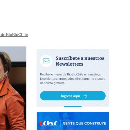
a de BioBioChile