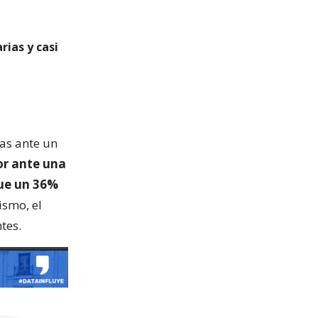
rias y casi
as ante un
r ante una
que un 36%
smo, el
tes.