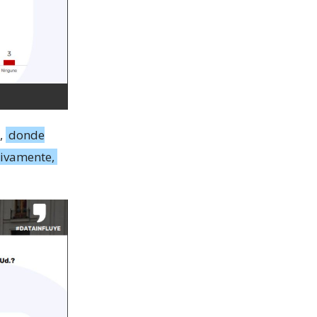
,
donde
tivamente,