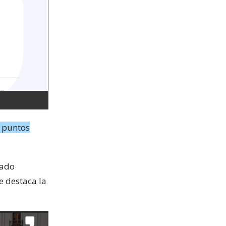
s puntos
rado
e destaca la