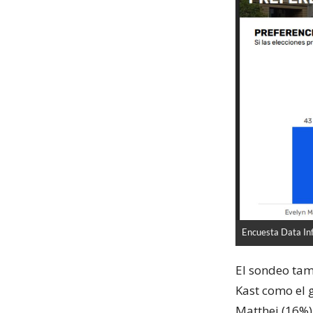
Encuesta Data In
El sondeo tam
Kast como el 
Matthei (16%) 