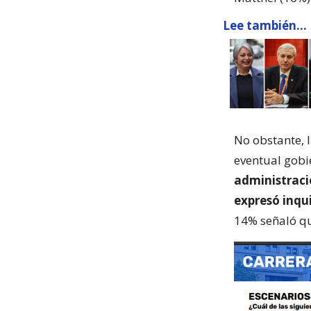
Lee también...
No obstante, 
eventual gob
administraci
expresó inqu
14% señaló qu