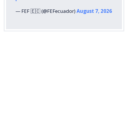
— FEF 🇪🇨 (@FEFecuador)
August 7, 2026
La Federación Venezolana de Fútbol (FVF) también
respaldó la rectificación de la FIFA y puso el foco en
la disposición de reconocer los errores cometidos
durante el proceso.
“
Ofrecer disculpas y reconocer los desaciertos del
proceso, lo que a nuestro juicio demuestra la
sindéresis requerida para dirigir las riendas del
fútbol internacional
“, expresó la entidad
venezolana.