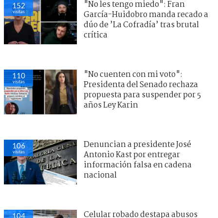
"No les tengo miedo": Fran
152
visitas
García-Huidobro manda recado a
dúo de ’La Cofradía’ tras brutal
crítica
"No cuenten con mi voto":
110
visitas
Presidenta del Senado rechaza
propuesta para suspender por 5
años Ley Karin
Denuncian a presidente José
106
visitas
Antonio Kast por entregar
información falsa en cadena
nacional
Celular robado destapa abusos
104