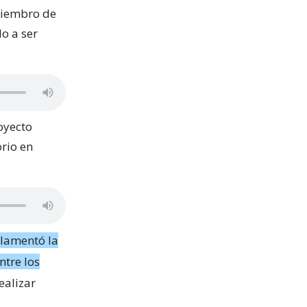
miembro de
o a ser
oyecto
orio en
 lamentó la
ntre los
ealizar