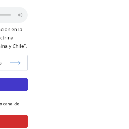
ción en la
ctrina
na y Chile”.
s
o canal de