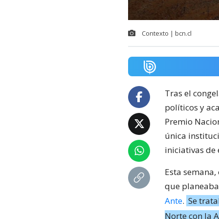
Contexto | bcn.cl
Tras el conge
políticos y ac
Premio Nacion
única institu
iniciativas de 
Esta semana, 
que planeaba 
Ante
.
Se trat
Norte con la 