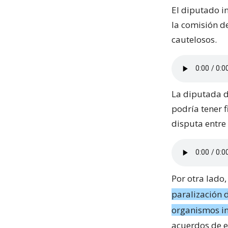
El diputado i
la comisión d
cautelosos.
La diputada d
podría tener f
disputa entre
Por otra lado
paralización d
organismos i
acuerdos de es