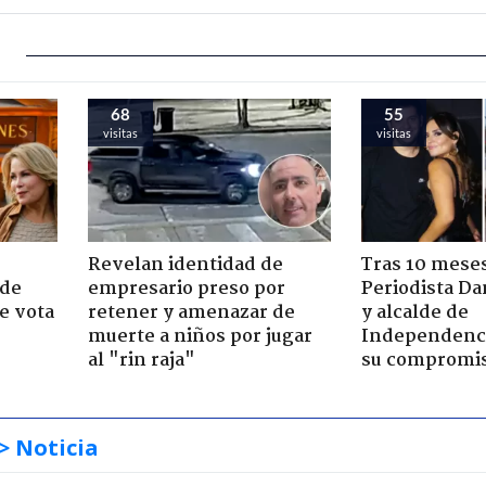
68
55
visitas
visitas
Revelan identidad de
Tras 10 meses
 de
empresario preso por
Periodista D
e vota
retener y amenazar de
y alcalde de
-
muerte a niños por jugar
Independenc
al "rin raja"
su compromi
> Noticia