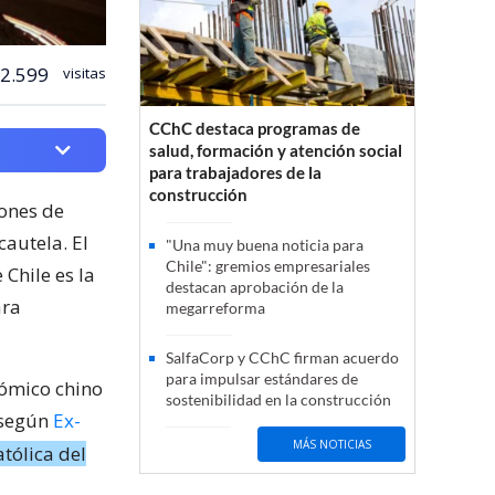
2.599
visitas
CChC destaca programas de
salud, formación y atención social
para trabajadores de la
construcción
iones de
cautela. El
"Una muy buena noticia para
Chile": gremios empresariales
Chile es la
destacan aprobación de la
ara
megarreforma
SalfaCorp y CChC firman acuerdo
para impulsar estándares de
nómico chino
sostenibilidad en la construcción
 según
Ex-
MÁS NOTICIAS
tólica del