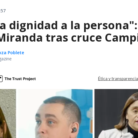
:57
ta dignidad a la persona"
iranda tras cruce Campil
oza Poblete
gazine
Ética y transparenci