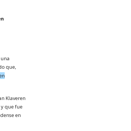
en
e una
do que,
en
Van Klaveren
 y que fue
idense en