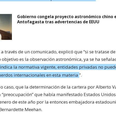
Gobierno congela proyecto astronómico chino 
Antofagasta tras advertencias de EEUU
, a través de un comunicado, explicó que “si se tratase d
o objetivo es la observación astronómica, ya se ha señala
indica la normativa vigente, entidades privadas no pued
uerdos internacionales en esta materia
”.
do caso, que la determinación de la cartera por Alberto 
a “preocupación” que había manifestado Estados Unidos
enero de este año por la entonces embajadora estadoun
 Bernardette Meehan.