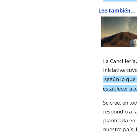
Lee también...
La Cancillería
iniciativa cuy
según lo que 
establecer ac
Se cree, en to
respondió a l
planteada en 
nuestro país,