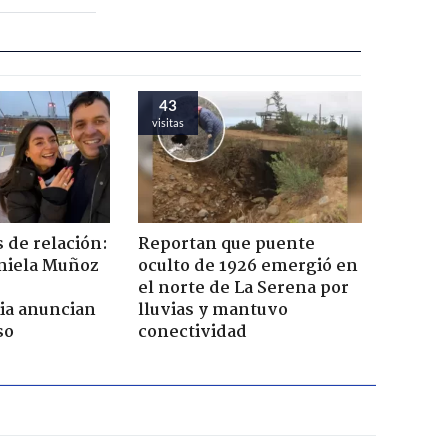
43
visitas
 de relación:
Reportan que puente
aniela Muñoz
oculto de 1926 emergió en
el norte de La Serena por
ia anuncian
lluvias y mantuvo
so
conectividad