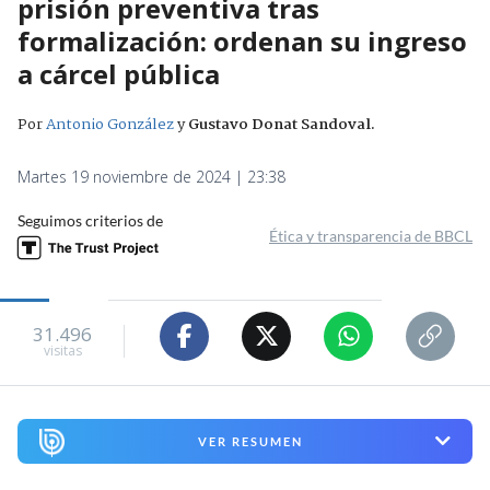
prisión preventiva tras
formalización: ordenan su ingreso
a cárcel pública
Por
Antonio González
y
Gustavo Donat Sandoval
.
Martes 19 noviembre de 2024 | 23:38
Seguimos criterios de
Ética y transparencia de BBCL
31.496
visitas
VER RESUMEN