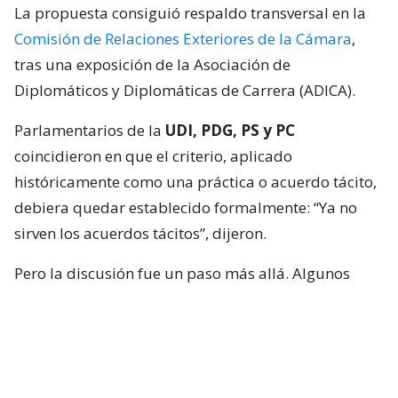
La propuesta consiguió respaldo transversal en la
Comisión de Relaciones Exteriores de la Cámara
,
tras una exposición de la Asociación de
Diplomáticos y Diplomáticas de Carrera (ADICA).
Parlamentarios de la
UDI, PDG, PS y PC
coincidieron en que el criterio, aplicado
históricamente como una práctica o acuerdo tácito,
debiera quedar establecido formalmente: “Ya no
sirven los acuerdos tácitos”, dijeron.
Pero la discusión fue un paso más allá. Algunos
integrantes de la instancia plantearon que no basta
con limitar los nombramientos políticos, sino que
quienes ocupen esas embajadas también deberían
cumplir requisitos mínimos para representar al