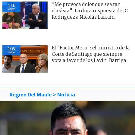
"Me provoca dolor que sea tan
118
visitas
clasista": La dura respuesta de JC
Rodríguez a Nicolás Larraín
El "Factor Mera": el ministro de la
109
visitas
Corte de Santiago que siempre
vota a favor de los Lavín-Barriga
Región Del Maule
> Noticia