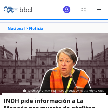
Nacional >
Noticia
ARCHIVO / Directora del INDH, Consuelo Contreras / Agencia UNO
INDH pide información a La
Moneda por muerte de gásfiter: