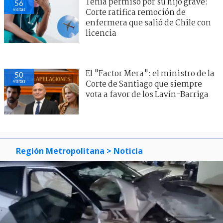
Tenía permiso por su hijo grave:
56
visitas
Corte ratifica remoción de
enfermera que salió de Chile con
licencia
El "Factor Mera": el ministro de la
50
visitas
Corte de Santiago que siempre
vota a favor de los Lavín-Barriga
Región Metropolitana
> Noticia