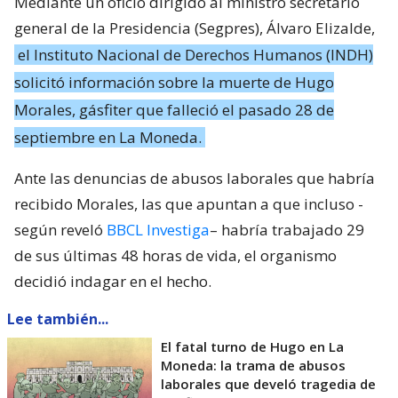
Mediante un oficio dirigido al ministro secretario
general de la Presidencia (Segpres), Álvaro Elizalde,
el Instituto Nacional de Derechos Humanos (INDH)
solicitó información sobre la muerte de Hugo
Morales, gásfiter que falleció el pasado 28 de
septiembre en La Moneda.
Ante las denuncias de abusos laborales que habría
recibido Morales, las que apuntan a que incluso -
según reveló
BBCL Investiga
– habría trabajado 29
de sus últimas 48 horas de vida, el organismo
decidió indagar en el hecho.
Lee también...
El fatal turno de Hugo en La
Moneda: la trama de abusos
laborales que develó tragedia de