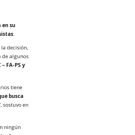
 en su
sistas
.
la decisión,
a de algunos
 – FA-PS y
rios tiene
 que busca
, sostuvo en
in ningún