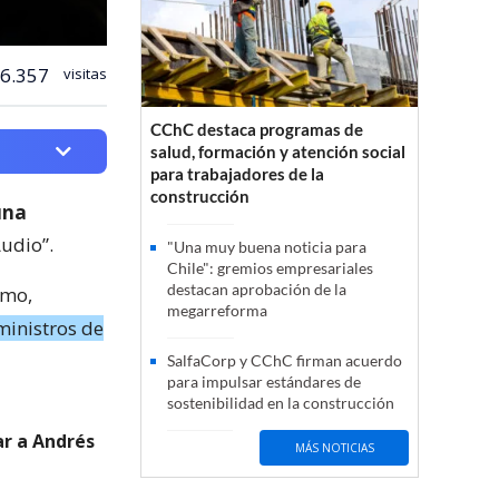
6.357
visitas
CChC destaca programas de
salud, formación y atención social
para trabajadores de la
construcción
una
udio”.
"Una muy buena noticia para
Chile": gremios empresariales
destacan aprobación de la
smo,
megarreforma
ministros de
SalfaCorp y CChC firman acuerdo
para impulsar estándares de
sostenibilidad en la construcción
ar a Andrés
MÁS NOTICIAS