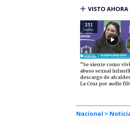
VISTO AHORA
211
visitas
"Se siente como viv
abuso sexual infantil
descargo de alcalde
La Cruz por audio fil
Nacional
> Notici