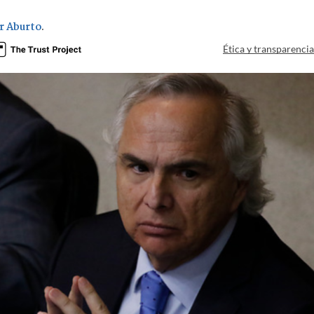
r Aburto
.
Ética y transparenci