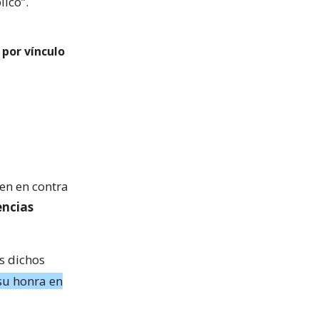
lico”.
por vínculo
den en contra
encias
s dichos
su honra en