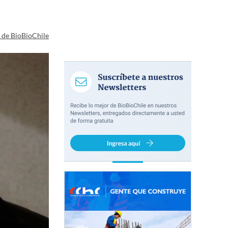
a de BioBioChile