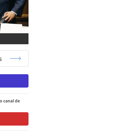
s
o canal de