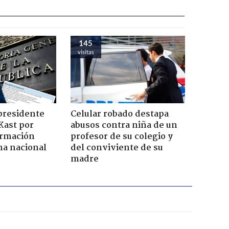
145
visitas
presidente
Celular robado destapa
Kast por
abusos contra niña de un
ormación
profesor de su colegio y
na nacional
del conviviente de su
madre