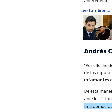
antecedente, 
Lee también...
Andrés C
“Por ello, he 
de los diputa
infamantes e
De esta maner
ante los Tribu
una democraci