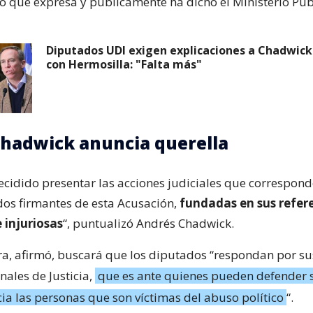
lo que expresa y públicamente ha dicho el Ministerio Púb
Diputados UDI exigen explicaciones a Chadwick 
con Hermosilla: "Falta más"
hadwick anuncia querella
decidido presentar las acciones judiciales que correspon
dos firmantes de esta Acusación,
fundadas en sus refer
 injuriosas
“, puntualizó Andrés Chadwick.
a, afirmó, buscará que los diputados “respondan por su
nales de Justicia,
que es ante quienes pueden defender 
a las personas que son víctimas del abuso político
“.