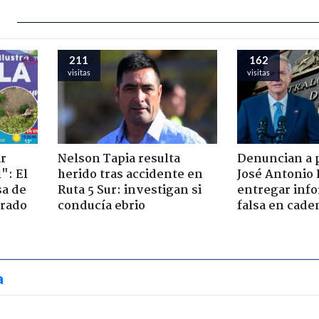
211
162
visitas
visitas
ir
Nelson Tapia resulta
Denuncian a 
": El
herido tras accidente en
José Antonio 
sa de
Ruta 5 Sur: investigan si
entregar inf
trado
conducía ebrio
falsa en cade
a