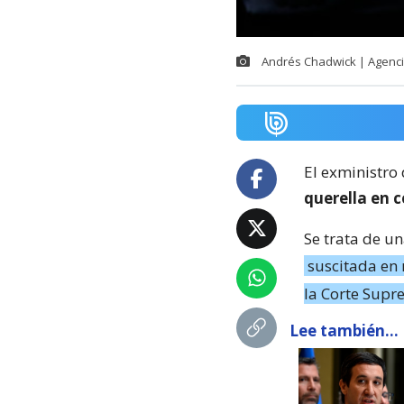
Andrés Chadwick | Agenc
El exministro
querella en 
Se trata de un
suscitada en 
la Corte Sup
Lee también...