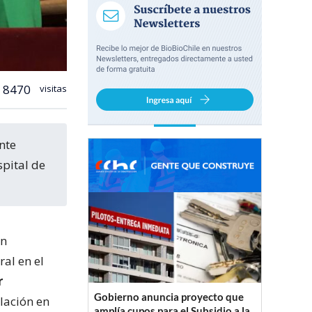
8470
visitas
spital de
en
ral en el
r
Gobierno anuncia proyecto que
lación en
amplía cupos para el Subsidio a la