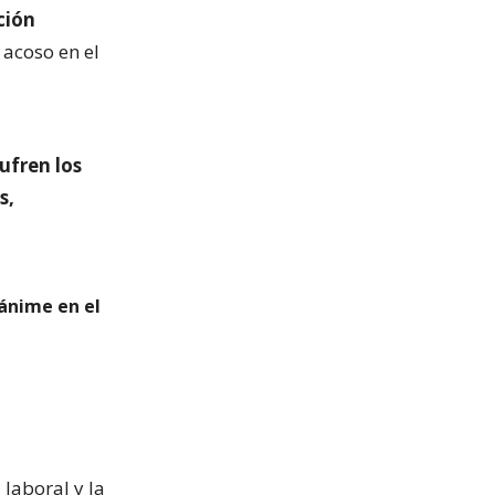
ción
 acoso en el
sufren los
s,
nánime en el
laboral y la