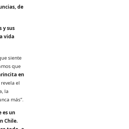
uncias, de
s y sus
la vida
que siente
íamos que
arincita en
 revela el
, la
Nunca más”.
e es un
 Chile.