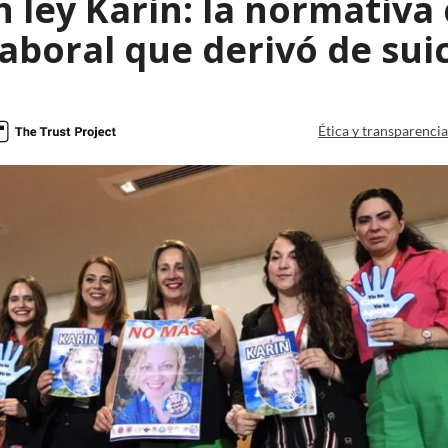
ley Karin: la normativa 
laboral que derivó de sui
Ética y transparenci