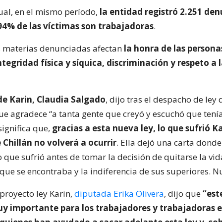
ual, en el mismo período,
la entidad registró 2.251 den
 94% de las víctimas son trabajadoras
.
s materias denunciadas afectan
la honra de las persona
integridad física y síquica, discriminación y respeto a 
e Karin, Claudia Salgado
, dijo tras el despacho de ley 
ue agradece “a tanta gente que creyó y escuchó que ten
significa que,
gracias a esta nueva ley, lo que sufrió K
e Chillán no volverá a ocurrir
. Ella dejó una carta donde
que sufrió antes de tomar la decisión de quitarse la vida
 que se encontraba y la indiferencia de sus superiores. 
proyecto ley Karin,
diputada Erika Olivera
, dijo que
“est
importante para los trabajadores y trabajadoras en