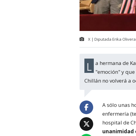
X | Diputada Erika Olivera
La hermana de Karin, Claudia Salgado, dijo tras el despacho de ley que siente
"emoción" y que "
Chillán no volverá a o
A sólo unas h
enfermería (te
hospital de Ch
unanimidad e