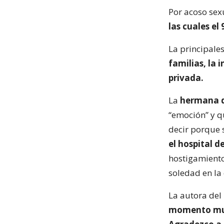
Por acoso sex
las cuales el
La principale
familias, la 
privada.
La
hermana d
“emoción” y q
decir porque 
el hospital d
hostigamiento 
soledad en la
La autora del 
momento muy 