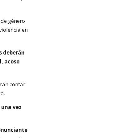
a de género
violencia en
s deberán
l, acoso
rán contar
jo.
 una vez
enunciante