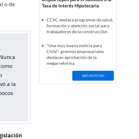
al o de
Tasa de Interés Hipotecaria
CChC destaca programas de salud,
formación y atención social para
trabajadores de la construcción
"Una muy buena noticia para
.
Chile": gremios empresariales
. Nunca
destacan aprobación de la
megarreforma
 como
o
MÁS NOTICIAS
vó a la
 pocos
gislación