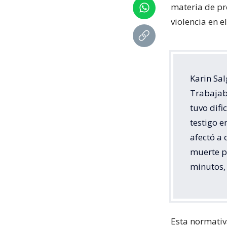
materia de pre
violencia en e
Karin Sal
Trabajab
tuvo difi
testigo e
afectó a 
muerte p
minutos,
Esta normativ