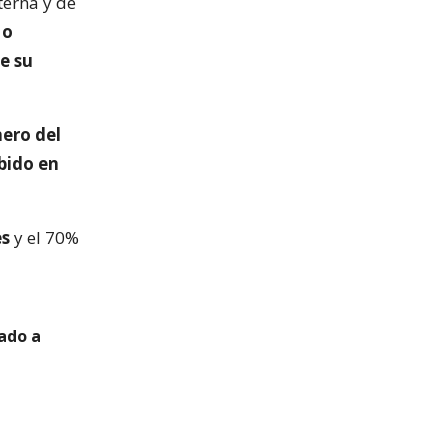
terna y de
 o
e su
nero del
ibido en
es
y el 70%
tado a