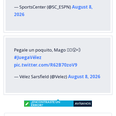
— SportsCenter (@SC_ESPN)
August 8,
2026
Pegale un poquito, Mago 🧙‍♂️😮‍💨
#JuegaVélez
pic.twitter.com/R62B70zoV9
— Vélez Sarsfield (@Velez)
August 8, 2026
¿ENCONTRASTE UN
AVÍSANOS
ERROR?