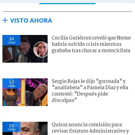
VISTO AHORA
Cecilia Gutiérrez reveló que Neme
34
visitas
habría sufrido crisis mientras
grababa tras chocar a motociclista
Sergio Rojas le dijo "gorreada" y
17
visitas
"analfabeta" a Pamela Díaz y ella
contestó: "Después pide
disculpas"
Quiroz anuncia comisión para
16
visitas
revisar Estatuto Administrativo y