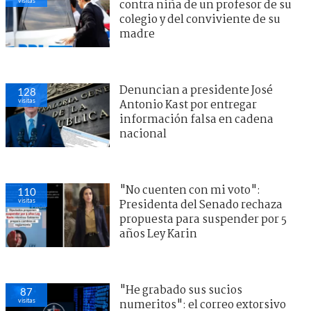
visitas
contra niña de un profesor de su
colegio y del conviviente de su
madre
Denuncian a presidente José
128
visitas
Antonio Kast por entregar
información falsa en cadena
nacional
"No cuenten con mi voto":
110
visitas
Presidenta del Senado rechaza
propuesta para suspender por 5
años Ley Karin
"He grabado sus sucios
87
visitas
numeritos": el correo extorsivo