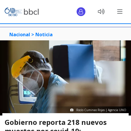
Nacional >
Noticia
Rocío Cuminao Rojas | Agencia UNO
Gobierno reporta 218 nuevos
muertos por covid-19: