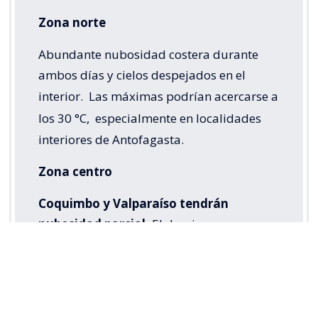
Zona norte
Abundante nubosidad costera durante
ambos días y cielos despejados en el
interior.
Las máximas podrían acercarse a
los 30 °C,
especialmente en localidades
interiores de Antofagasta.
Zona centro
Coquimbo y Valparaíso tendrán
nubosidad parcial.
El domingo, en
sectores interiores de Valparaíso, podrían
registrarse heladas matinales. En la
Región Metropolitana y O’Higgins se
esperan chubascos aislados de agua nieve