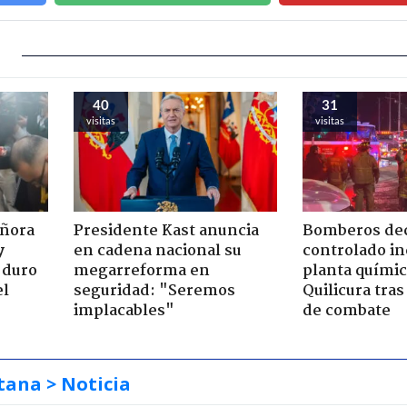
40
31
visitas
visitas
eñora
Presidente Kast anuncia
Bomberos dec
y
en cadena nacional su
controlado i
 duro
megarreforma en
planta químic
el
seguridad: "Seremos
Quilicura tras
implacables"
de combate
tana
> Noticia