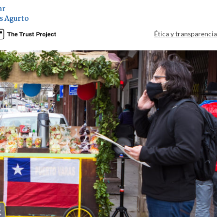
ar
s Agurto
Ética y transparenci