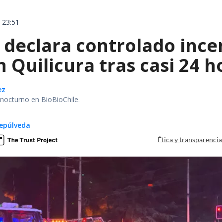
 23:51
declara controlado ince
 Quilicura tras casi 24 
ez
r nocturno en BioBioChile.
epúlveda
Ética y transparenci