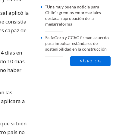
"Una muy buena noticia para
sal aplicó la
Chile": gremios empresariales
destacan aprobación de la
e consistía
megarreforma
es capaz de
SalfaCorp y CChC firman acuerdo
para impulsar estándares de
sostenibilidad en la construcción
14 días en
ndó 10 días
MÁS NOTICIAS
 no haber
on las
 aplicara a
 que si bien
tro país no