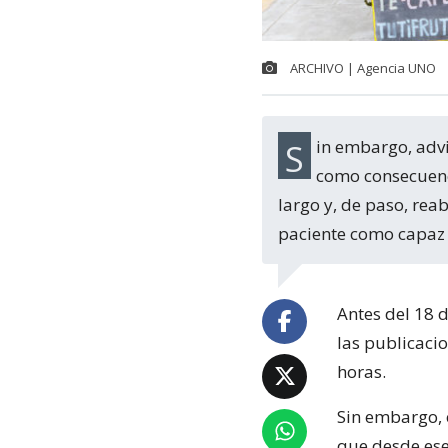
ARCHIVO | Agencia UNO
Sin embargo, advierten que esto podría aumentar mucho más a mitad de semana,
como consecuenc
largo y, de paso, rea
paciente como capaz 
Antes del 18 
las publicacio
horas.
Sin embargo, 
que desde ese