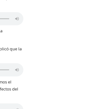
la
plicó que la
mos el
fectos del