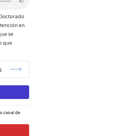
l Doctorado
tención en
que se
o que
s
o canal de