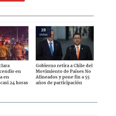
28
visitas
lara
Gobierno retira a Chile del
ncendio en
Movimiento de Países No
a en
Alineados y pone fin a 55
 casi 24 horas
años de participación