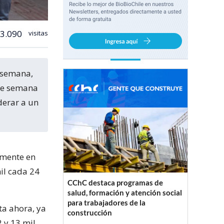
3.090
visitas
de semana
derar a un
amente en
mil cada 24
CChC destaca programas de
salud, formación y atención social
para trabajadores de la
ta ahora, ya
construcción
 y 13 mil.