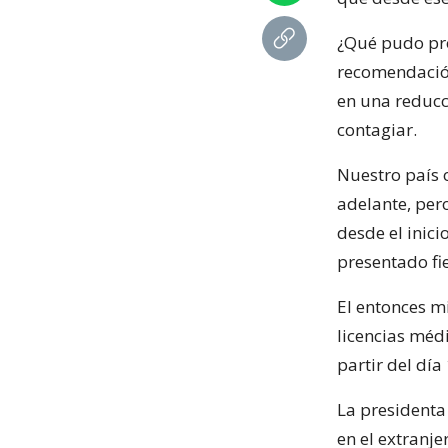
¿Qué pudo prov
recomendación
en una reducc
contagiar.
Nuestro país o
adelante, pero
desde el inic
presentado fi
El entonces mi
licencias méd
partir del día
La presidenta
en el extranje