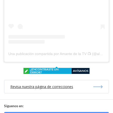
Una publicación compartida por Amante de la TV 📺 (@alguien_te_observa)
¿ENCONTRASTE UN
AVÍSANOS
ERROR?
Revisa nuestra página de correcciones
Síguenos en: