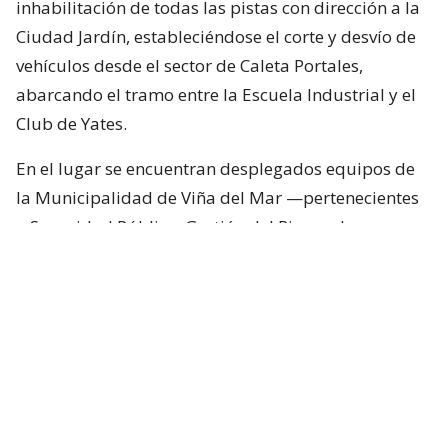
inhabilitación de todas las pistas con dirección a la
Ciudad Jardín, estableciéndose el corte y desvío de
vehículos desde el sector de Caleta Portales,
abarcando el tramo entre la Escuela Industrial y el
Club de Yates.
En el lugar se encuentran desplegados equipos de
la Municipalidad de Viña del Mar —pertenecientes
a Seguridad Pública, Gestión del Riesgo de
Desastres y Operaciones—, quienes trabajan en el
despeje y aseguramiento de la vía con apoyo de
cuatro camiones tolva, un cargador frontal y una
retroexcavadora.
Lee también...
"Terriblemente chantas" y
"vergüenza": Poduje arremete