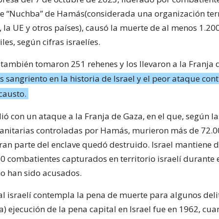
te “Nuchba” de Hamás(considerada una organización terr
., la UE y otros países), causó la muerte de al menos 1.20
les, según cifras israelíes.
 también tomaron 251 rehenes y los llevaron a la Franja 
s sangriento en la historia de Israel y el peor ataque con
causto.
ió con un ataque a la Franja de Gaza, en el que, según la
anitarias controladas por Hamás, murieron más de 72.
gran parte del enclave quedó destruido. Israel mantiene 
0 combatientes capturados en territorio israelí durante 
o han sido acusados.
al israelí contempla la pena de muerte para algunos deli
a) ejecución de la pena capital en Israel fue en 1962, cu