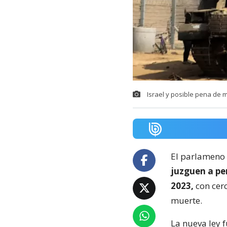
Israel y posible pena de 
El parlameno 
juzguen a pe
2023,
con cer
muerte.
La nueva ley 