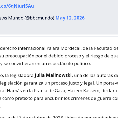
t.co/6qNiurISAu
ews Mundo (@bbcmundo)
May 12, 2026
 derecho internacional Ya’ara Mordecai, de la Facultad d
su preocupación por el debido proceso y el riesgo de que 
 y se convirtieran en un espectáculo político.
io, la legisladora
Julia Malinowski,
una de las autoras de
legislación garantiza un proceso justo y legal. Un porta
ical Hamás en la Franja de Gaza, Hazem Kassem, declaró
ve como pretexto para encubrir los crímenes de guerra c
.
presa del 7 de octubre de 2023, liderado por combatiente