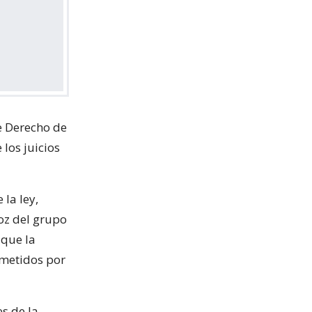
e Derecho de
los juicios
 la ley,
voz del grupo
 que la
ometidos por
s de la