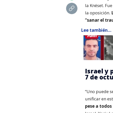
la Knéset. Fu
la oposición.
L
“sanar el tr
Lee también...
Israel y
7 de oct
“Uno puede se
unificar en e
pese a todos