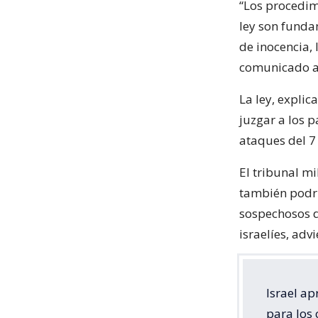
“Los procedimi
ley son funda
de inocencia, 
comunicado an
La ley, explic
juzgar a los p
ataques del 7
El tribunal mi
también podrí
sospechosos d
israelíes, adv
Israel a
para los