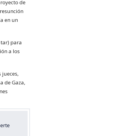
proyecto de
presunción
ía en un
itar) para
ión a los
 jueces,
ja de Gaza,
enes
erte