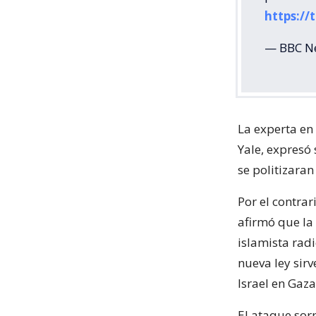
https://
— BBC N
La experta en
Yale, expresó 
se politizaran
Por el contrar
afirmó que la 
islamista rad
nueva ley sir
Israel en Gaza
El ataque sor