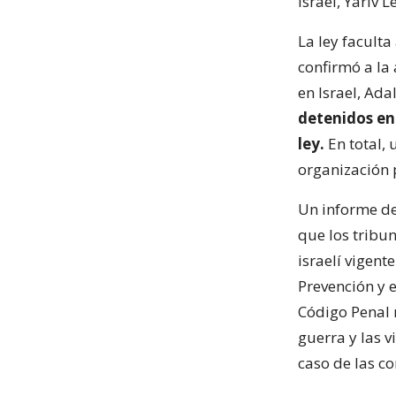
Israel, Yariv 
La ley facult
confirmó a la 
en Israel, Ada
detenidos en 
ley.
En total, 
organización 
Un informe de
que los tribun
israelí vigent
Prevención y e
Código Penal r
guerra y las v
caso de las c