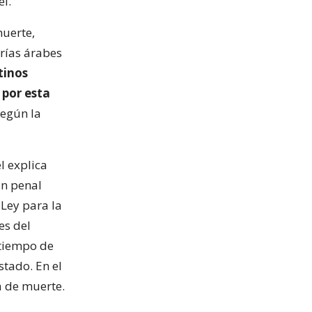
el.
muerte,
orías árabes
tinos
 por esta
según la
l explica
ón penal
 Ley para la
es del
 tiempo de
stado. En el
a de muerte.