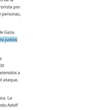
orista por
0 personas,
de Gaza.
tra judíos
s
000
detenidos a
el ataque,
tos. La
ando Adolf