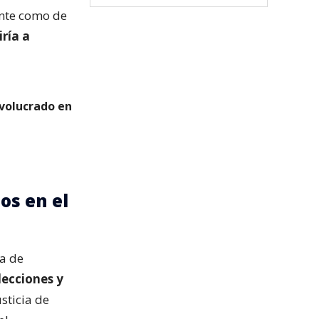
ante como de
ría a
volucrado en
os en el
ma de
lecciones y
sticia de