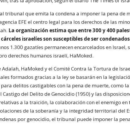
Levin, tras la aprobación, según el diario The Times of Isra
a al tribunal que emita la condena a imponer la pena de 
agencia EFE el centro legal para los derechos de las min
lah.
La organización estima que entre 300 y 400 pales
cárceles israelíes son susceptibles de ser condenados
unos 1.300 gazatíes permanecen encarcelados en Israel, 
pro derechos humanos israelí, HaMoked.
 Adalah, HaMoked y el Comité Contra la Tortura de Israe
ales formados gracias a la ley se basarán en la legislaci
e para delitos castigables con la pena de muerte, como la
l Castigo del Delito de Genocidio (1950) y las disposicion
elativas a la traición, la colaboración con el enemigo en
iolaciones de la soberanía y la integridad territorial del E
ondenas por genocidio, el tribunal puede imponer la pen