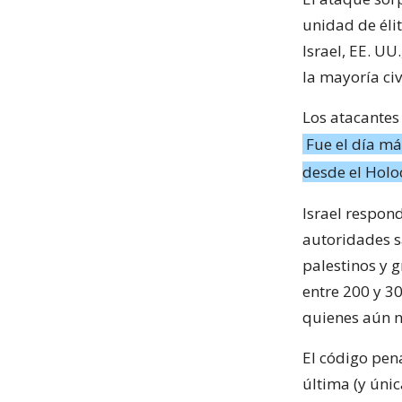
unidad de éli
Israel, EE. UU
la mayoría civi
Los atacantes
Fue el día má
desde el Holo
Israel respond
autoridades s
palestinos y 
entre 200 y 30
quienes aún n
El código pen
última (y únic