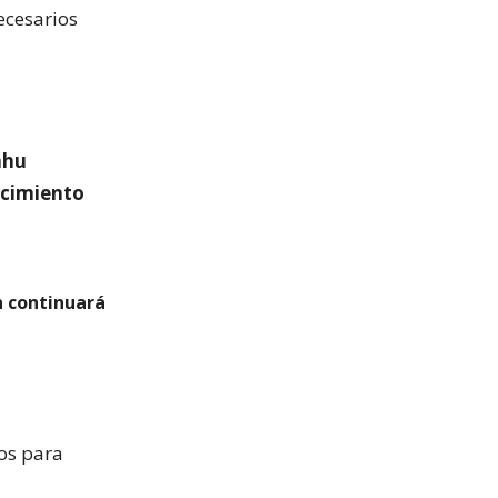
ecesarios
ahu
ecimiento
n continuará
mos para