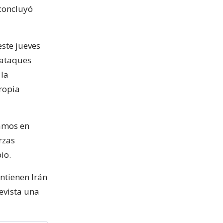
 concluyó
este jueves
s ataques
 la
ropia
pamos en
rzas
io.
ntienen Irán
evista una