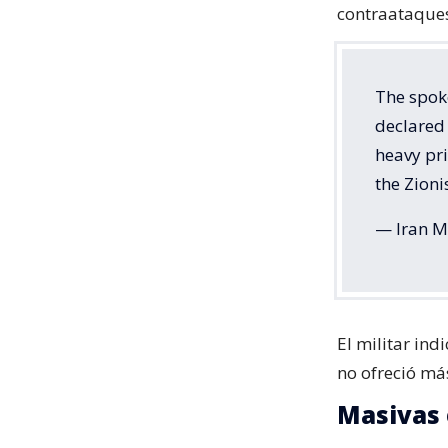
contraataques,
The spoke
declared 
heavy pri
the Zioni
— Iran Mi
El militar ind
no ofreció más
Masivas 