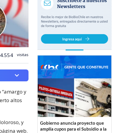
4.554
visitas
no “amargo y
erto altos
doloroso, y
Gobierno anuncia proyecto que
amplía cupos para el Subsidio a la
 página web.