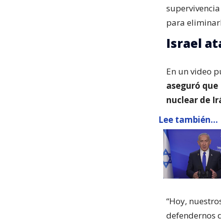
supervivencia
para eliminarl
Israel a
En un video p
aseguró que 
nuclear de Ir
Lee también...
“Hoy, nuestro
defendernos d