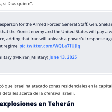
 si Dios quiere”.
sperson for the Armed Forces’ General Staff, Gen. Shekar
that the Zionist enemy and the United States will pay a v
ce, adding that Iran will unleash a powerful response ag
st regime.
pic.twitter.com/WQLa7fUJIq
litary (@IRIran_Military)
June 13, 2025
icó que Israel ha atacado zonas residenciales en la capital
 detalles acerca de la ofensiva israelí.
explosiones en Teherán