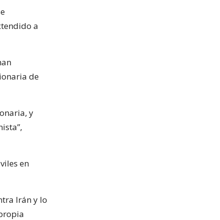
se
xtendido a
han
ionaria de
onaria, y
ista”,
iles en
tra Irán y lo
 propia