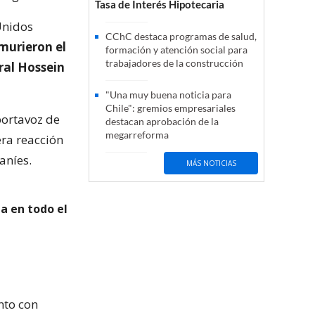
Tasa de Interés Hipotecaria
 Unidos
CChC destaca programas de salud,
 murieron el
formación y atención social para
trabajadores de la construcción
ral Hossein
"Una muy buena noticia para
Chile": gremios empresariales
portavoz de
destacan aprobación de la
megarreforma
era reacción
aníes.
MÁS NOTICIAS
a en todo el
nto con