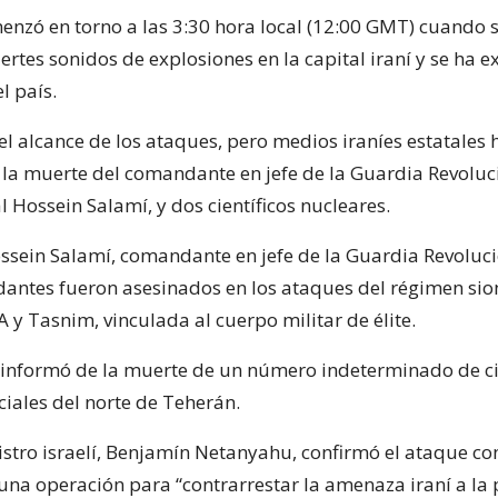
enzó en torno a las 3:30 hora local (12:00 GMT) cuando 
rtes sonidos de explosiones en la capital iraní y se ha e
l país.
el alcance de los ataques, pero medios iraníes estatales 
la muerte del comandante en jefe de la Guardia Revoluc
al Hossein Salamí, y dos científicos nucleares.
ossein Salamí, comandante en jefe de la Guardia Revoluci
antes fueron asesinados en los ataques del régimen sion
 y Tasnim, vinculada al cuerpo militar de élite.
nformó de la muerte de un número indeterminado de civ
ciales del norte de Teherán.
stro israelí, Benjamín Netanyahu, confirmó el ataque con
 una operación para “contrarrestar la amenaza iraní a la