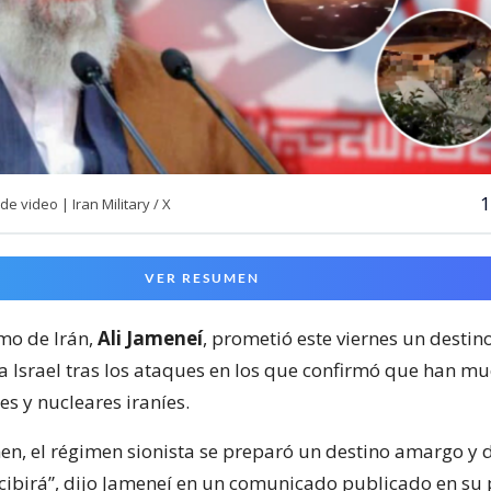
1
 video | Iran Military / X
VER RESUMEN
emo de Irán,
Ali Jameneí
, prometió este viernes un desti
a Israel tras los ataques en los que confirmó que han mu
es y nucleares iraníes.
men, el régimen sionista se preparó un destino amargo y 
ecibirá”, dijo Jameneí en un comunicado publicado en su