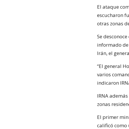
El ataque com
escucharon fue
otras zonas de
Se desconoce 
informado de 
Irán, el gener
“El general H
varios comand
indicaron IRNA
IRNA además i
zonas residen
El primer mini
calificó como