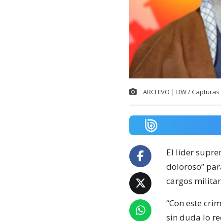
ARCHIVO | DW / Capturas de
El líder supr
doloroso” par
cargos militar
“Con este cri
sin duda lo r