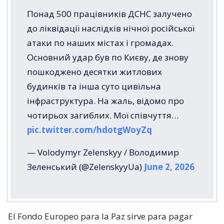
Понад 500 працівників ДСНС залучено
до ліквідації наслідків нічної російської
атаки по наших містах і громадах.
Основний удар був по Києву, де знову
пошкоджено десятки житлових
будинків та інша суто цивільна
інфраструктура. На жаль, відомо про
чотирьох загиблих. Мої співчуття…
pic.twitter.com/hdotgWoyZq
— Volodymyr Zelenskyy / Володимир
Зеленський (@ZelenskyyUa)
June 2, 2026
El Fondo Europeo para la Paz sirve para pagar