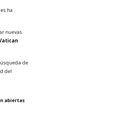
les ha
bar nuevas
Vatican
a búsqueda de
d del
on abiertas