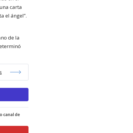
 una carta
 el ángel”.
ano de la
determinó
s
o canal de