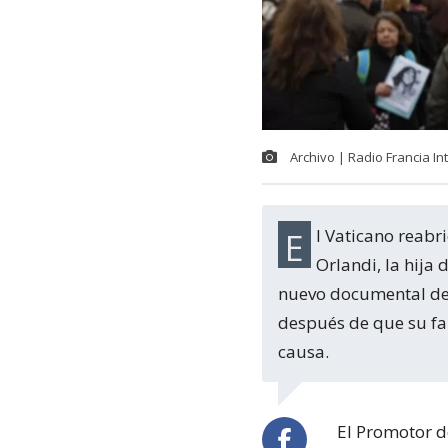
Archivo | Radio Francia In
El Vaticano reabrió la investigación sobre la desaparición en 1983 de Emanuela
Orlandi, la hija
nuevo documental de 
después de que su fam
causa.
El Promotor de