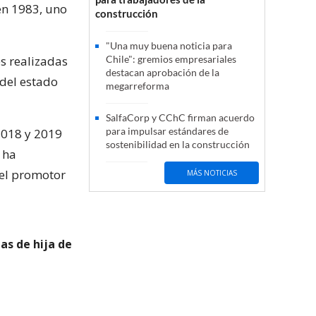
en 1983, uno
construcción
"Una muy buena noticia para
es realizadas
Chile": gremios empresariales
destacan aprobación de la
 del estado
megarreforma
SalfaCorp y CChC firman acuerdo
para impulsar estándares de
2018 y 2019
sostenibilidad en la construcción
 ha
 el promotor
MÁS NOTICIAS
as de hija de