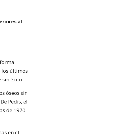
eriores al
 forma
 los últimos
sin éxito.
os óseos sin
 De Pedis, el
das de 1970
nas en el