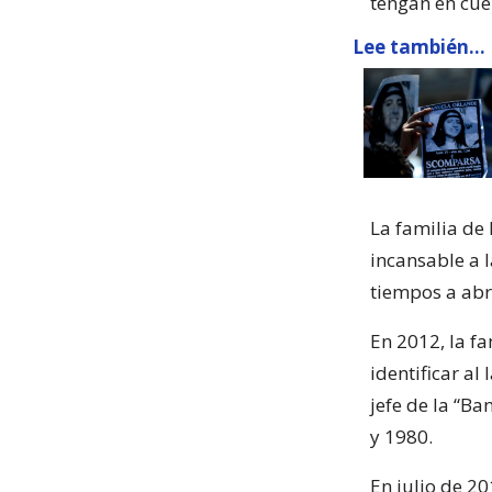
tengan en cue
Lee también...
La familia de
incansable a 
tiempos a abri
En 2012, la f
identificar al
jefe de la “B
y 1980.
En julio de 2