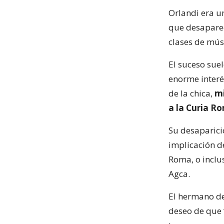
Orlandi era u
que desaparec
clases de mús
El suceso sue
enorme interé
de la chica,
mi
a la Curia R
Su desaparici
implicación d
Roma, o inclus
Agca.
El hermano de
deseo de que 