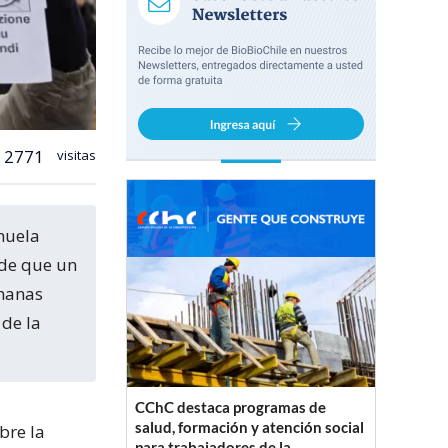
2771
visitas
 de que un
emanas
 de la
CChC destaca programas de
salud, formación y atención social
obre la
para trabajadores de la