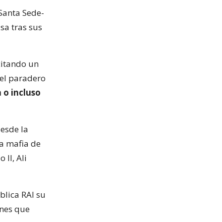
Santa Sede-
sa tras sus
citando un
 el paradero
 o incluso
esde la
la mafia de
 II, Ali
blica RAI su
ones que