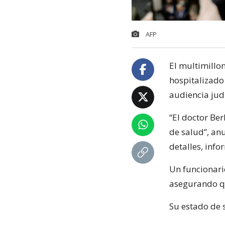
AFP
El multimillon
hospitalizado
audiencia jud
“El doctor Be
de salud”, an
detalles, info
Un funcionario
asegurando qu
Su estado de