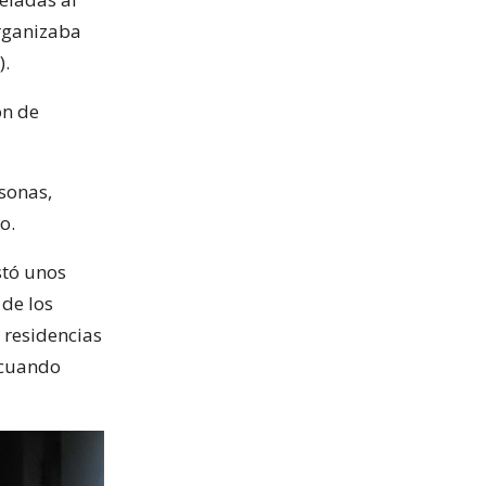
rganizaba
).
ón de
rsonas,
o.
stó unos
 de los
 residencias
 cuando