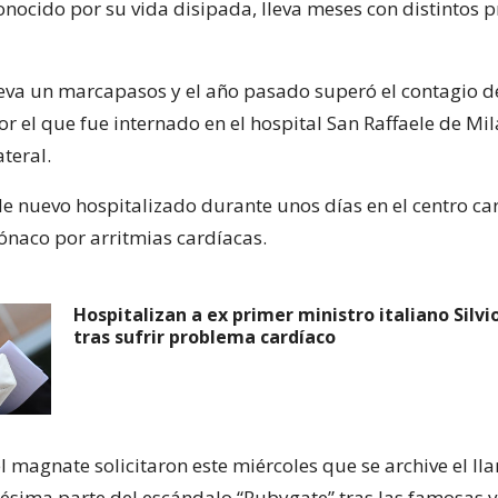
onocido por su vida disipada, lleva meses con distintos
eva un marcapasos y el año pasado superó el contagio d
or el que fue internado en el hospital San Raffaele de Mi
teral.
de nuevo hospitalizado durante unos días en el centro ca
ónaco por arritmias cardíacas.
Hospitalizan a ex primer ministro italiano Silvi
tras sufrir problema cardíaco
l magnate solicitaron este miércoles que se archive el ll
nésima parte del escándalo “Rubygate” tras las famosas v