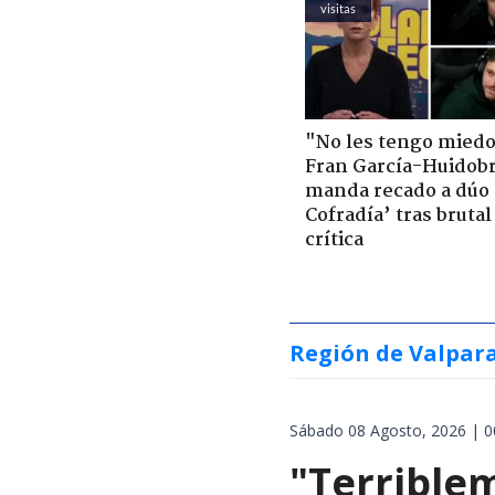
visitas
"No les tengo miedo
Fran García-Huidob
manda recado a dúo 
Cofradía’ tras brutal
crítica
Región de Valpar
Sábado 08 Agosto, 2026 | 0
"Terrible