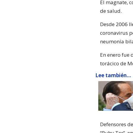
El magnate, c
de salud.
Desde 2006 ll
coronavirus p
neumonía bila
En enero fue 
torácico de M
Lee también...
Defensores de
“Ruby Ter”, e