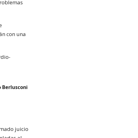
 problemas
e
lán con una
rdio-
o Berlusconi
amado juicio
eladas al