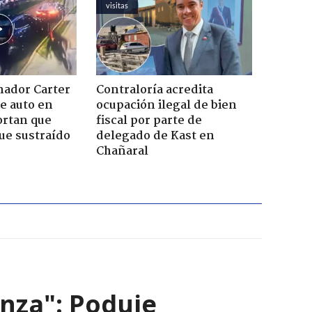
visitas
nador Carter
Contraloría acredita
de auto en
ocupación ilegal de bien
ortan que
fiscal por parte de
ue sustraído
delegado de Kast en
Chañaral
nza": Poduje