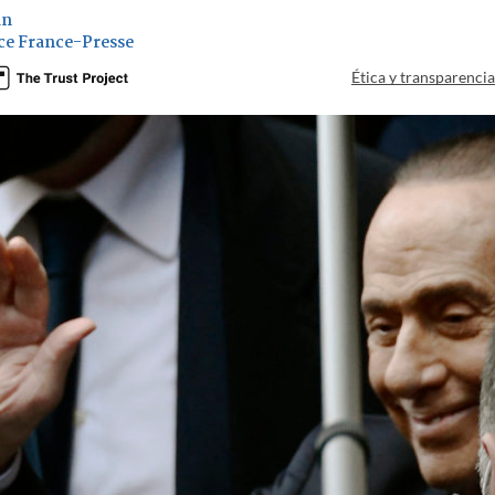
án
ce France-Presse
Ética y transparenci