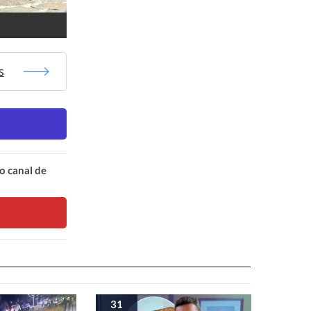
s
o canal de
31