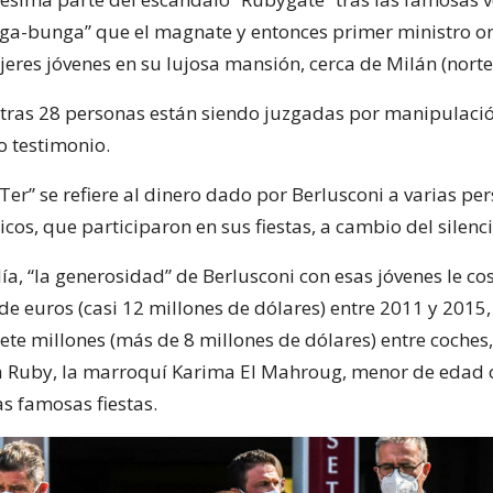
ga-bunga” que el magnate y entonces primer ministro o
eres jóvenes en su lujosa mansión, cerca de Milán (norte
otras 28 personas están siendo juzgadas por manipulaci
so testimonio.
Ter” se refiere al dinero dado por Berlusconi a varias pe
cos, que participaron en sus fiestas, a cambio del silenci
lía, “la generosidad” de Berlusconi con esas jóvenes le co
de euros (casi 12 millones de dólares) entre 2011 y 2015,
ete millones (más de 8 millones de dólares) entre coches,
ra Ruby, la marroquí Karima El Mahroug, menor de edad
as famosas fiestas.