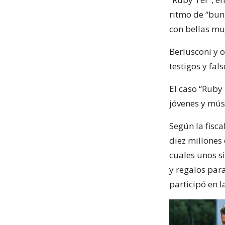
ritmo de “bun
con bellas muj
Berlusconi y 
testigos y fal
El caso “Ruby 
jóvenes y músi
Según la fisca
diez millones 
cuales unos si
y regalos pa
participó en l