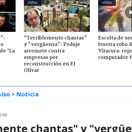
visitas
visitas
":
"Terriblemente chantas"
Escolta de se
ro
y "vergüenza": Poduje
frustra robo 
de ’La
arremete contra
Vitacura: rep
empresas por
computador f
reconstrucción en El
Olivar
aíso
> Noticia
0:00
mente chantas" y "vergüe