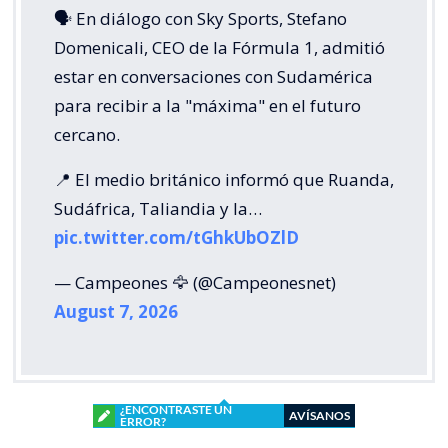
🗣️ En diálogo con Sky Sports, Stefano
Domenicali, CEO de la Fórmula 1, admitió
estar en conversaciones con Sudamérica
para recibir a la "máxima" en el futuro
cercano.
📍 El medio británico informó que Ruanda,
Sudáfrica, Taliandia y la…
pic.twitter.com/tGhkUbOZlD
— Campeones 🦅 (@Campeonesnet)
August 7, 2026
¿ENCONTRASTE UN
AVÍSANOS
ERROR?