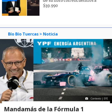
de su libro con encuentros a
$39.990
Bío Bío Tuercas
> Noticia
Contexto | EFE
Mandamás de la Fórmula 1