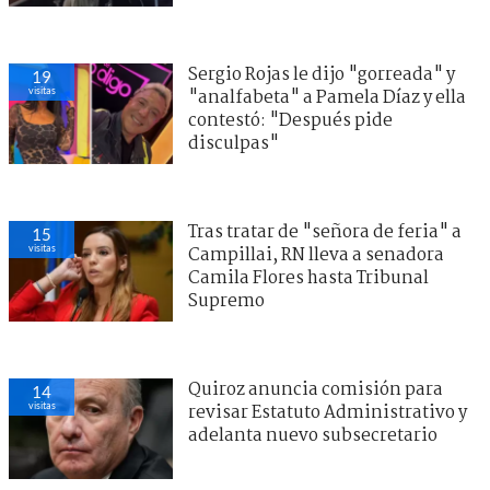
Sergio Rojas le dijo "gorreada" y
19
visitas
"analfabeta" a Pamela Díaz y ella
contestó: "Después pide
disculpas"
Tras tratar de "señora de feria" a
15
visitas
Campillai, RN lleva a senadora
Camila Flores hasta Tribunal
Supremo
Quiroz anuncia comisión para
14
visitas
revisar Estatuto Administrativo y
adelanta nuevo subsecretario