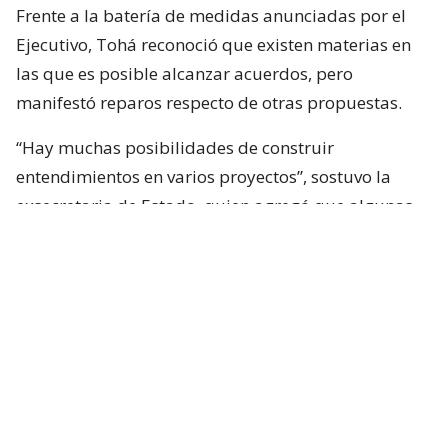
Frente a la batería de medidas anunciadas por el
Ejecutivo, Tohá reconoció que existen materias en
las que es posible alcanzar acuerdos, pero
manifestó reparos respecto de otras propuestas.
“Hay muchas posibilidades de construir
entendimientos en varios proyectos”, sostuvo la
exsecretaria de Estado, quien agregó que algunas
iniciativas generan dudas porque, a su juicio, son
“
conflictivas
” y al mismo tiempo “
innecesarias
“.
Entre estas últimas ubicó los cambios
constitucionales planteados por La Moneda. Tohá
también cuestionó la eventual creación de un nuevo
estado de excepción y la incorporación de nuevas
disposiciones vinculadas a seguridad en la