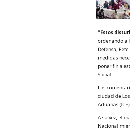
“Estos distur
ordenando a l
Defensa, Pete 
medidas neces
poner fin a es
Social.
Los comentari
ciudad de Los 
Aduanas (ICE)
A su vez, el 
Nacional mien