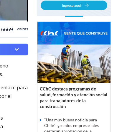
6669
visitas
leno
s.
 enlace para
CChC destaca programas de
salud, formación y atención social
or el
para trabajadores de la
construcción
os
"Una muy buena noticia para
la
Chile": gremios empresariales
destacan aprobación de la