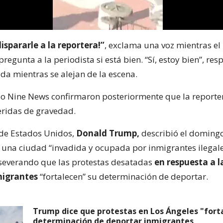
ispararle a la reportera!”
, exclama una voz mientras el
egunta a la periodista si está bien. “Sí, estoy bien”, res
da mientras se alejan de la escena.
o Nine News confirmaron posteriormente que la reporte
ridas de gravedad.
 de Estados Unidos,
Donald Trump,
describió el domingo
una ciudad “invadida y ocupada por inmigrantes ilegale
aseverando que las protestas desatadas
en respuesta a l
migrantes
“fortalecen” su determinación de deportar.
Trump dice que protestas en Los Ángeles "fort
determinación de deportar inmigrantes