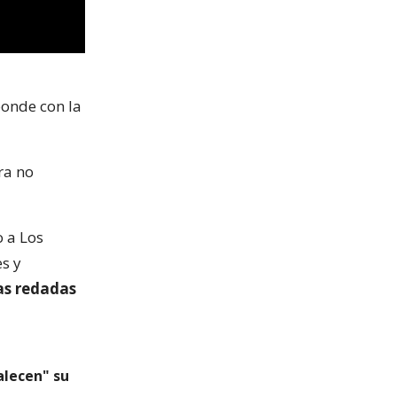
ponde con la
ra no
 a Los
s y
as redadas
alecen" su