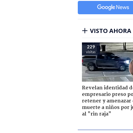
VISTO AHORA
229
visitas
Revelan identidad d
empresario preso p
retener y amenazar
muerte a niños por 
al "rin raja"