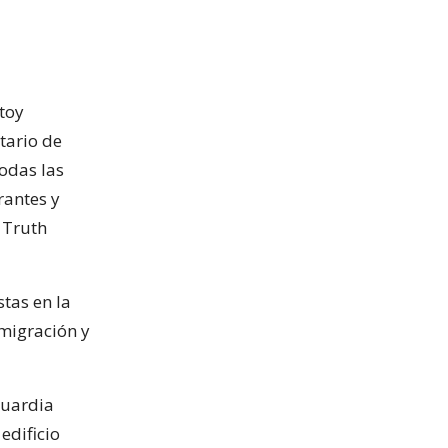
toy
tario de
todas las
rantes y
 Truth
tas en la
nmigración y
Guardia
edificio