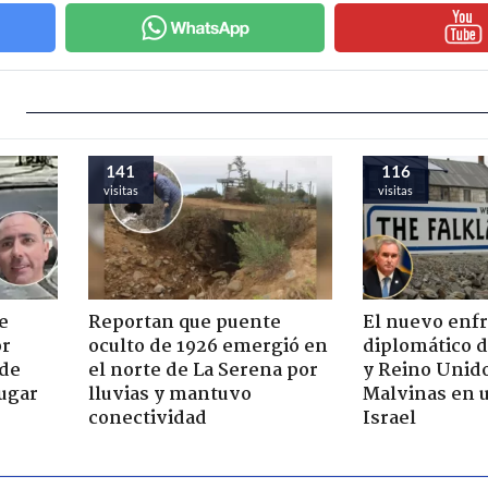
141
116
visitas
visitas
e
Reportan que puente
El nuevo enf
or
oculto de 1926 emergió en
diplomático 
 de
el norte de La Serena por
y Reino Unid
jugar
lluvias y mantuvo
Malvinas en u
conectividad
Israel