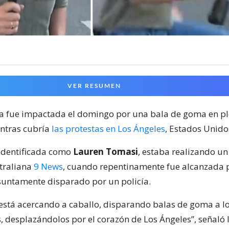
VER RESUMEN
a fue impactada el domingo por una bala de goma en p
ntras cubría
las protestas en Los Ángeles
, Estados Unido
 identificada como
Lauren Tomasi
, estaba realizando un
traliana
9 News
, cuando repentinamente fue alcanzada p
esuntamente disparado por un policía.
e está acercando a caballo, disparando balas de goma a l
, desplazándolos por el corazón de Los Ángeles”, señaló 