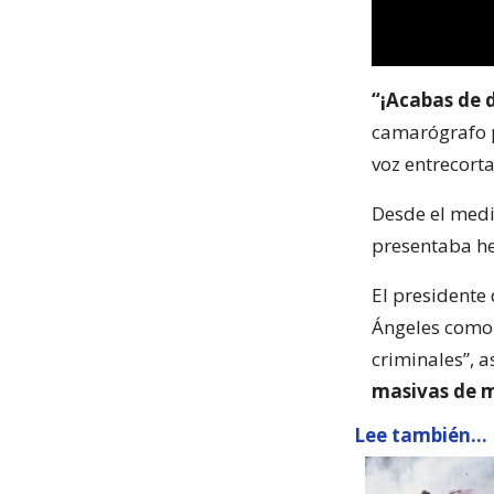
“¡Acabas de d
camarógrafo pr
voz entrecorta
Desde el medi
presentaba he
El presidente
Ángeles como 
criminales”, 
masivas de 
Lee también...