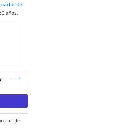
ernador de
60 años.
s
o canal de