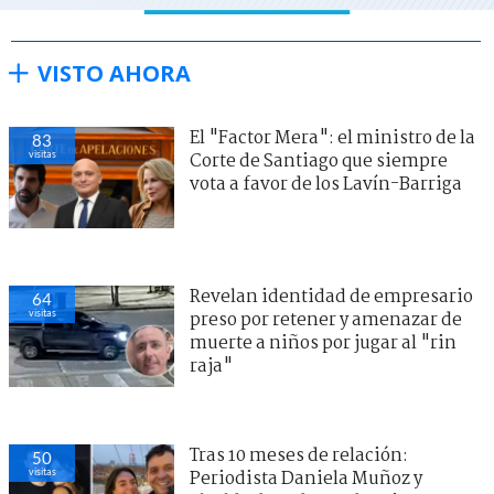
VISTO AHORA
El "Factor Mera": el ministro de la
83
visitas
Corte de Santiago que siempre
vota a favor de los Lavín-Barriga
Revelan identidad de empresario
64
visitas
preso por retener y amenazar de
muerte a niños por jugar al "rin
raja"
Tras 10 meses de relación:
50
visitas
Periodista Daniela Muñoz y