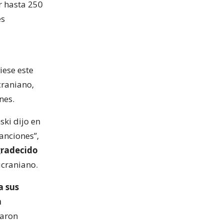
r hasta 250
es
iese este
craniano,
nes.
ski dijo en
anciones”,
radecido
 ucraniano.
a sus
a
maron