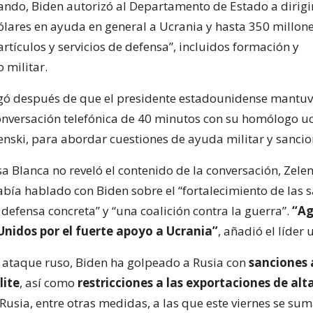
do, Biden autorizó al Departamento de Estado a dirigi
ólares en ayuda en general a Ucrania y hasta 350 millon
rtículos y servicios de defensa”, incluidos formación y
 militar.
egó después de que el presidente estadounidense mantuv
onversación telefónica de 40 minutos con su homólogo u
enski, para abordar cuestiones de ayuda militar y sancio
 Blanca no reveló el contenido de la conversación, Zelen
abía hablado con Biden sobre el “fortalecimiento de las s
 defensa concreta” y “una coalición contra la guerra”.
“Ag
Unidos por el fuerte apoyo a Ucrania”
, añadió el líder
l ataque ruso, Biden ha golpeado a Rusia con
sanciones 
lite
, así como
restricciones a las exportaciones de alt
Rusia, entre otras medidas, a las que este viernes se su