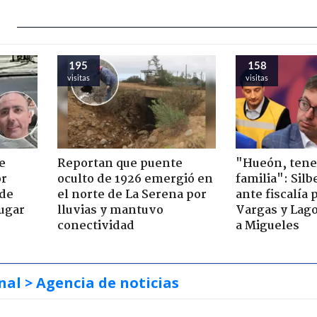
195
158
visitas
visitas
e
Reportan que puente
"Hueón, ten
or
oculto de 1926 emergió en
familia": Silb
 de
el norte de La Serena por
ante fiscalía 
jugar
lluvias y mantuvo
Vargas y Lag
conectividad
a Migueles
nal
> Agencia de noticias