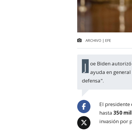
ARCHIVO | EFE
Joe Biden autorizó al Departamento de Estado a dirigir hasta $250 millones en
ayuda en general a
defensa".
El presidente
hasta
350 mil
invasión por 