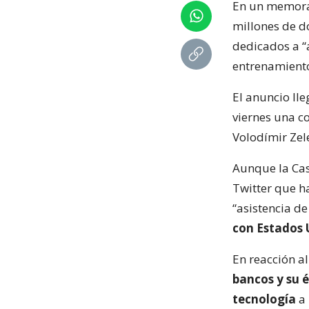
En un memoran
millones de d
dedicados a “a
entrenamiento
El anuncio ll
viernes una c
Volodímir Zel
Aunque la Casa
Twitter que h
“asistencia de
con Estados 
En reacción a
bancos y su é
tecnología
a 