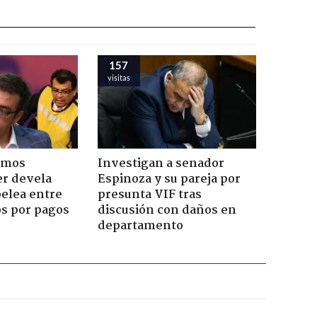
157
visitas
emos
Investigan a senador
er devela
Espinoza y su pareja por
pelea entre
presunta VIF tras
os por pagos
discusión con daños en
departamento