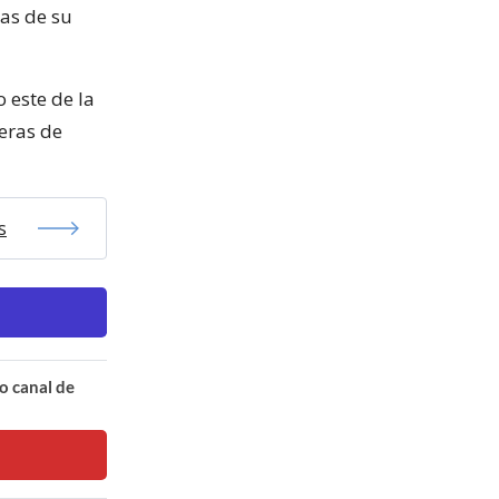
ras de su
 este de la
teras de
s
o canal de