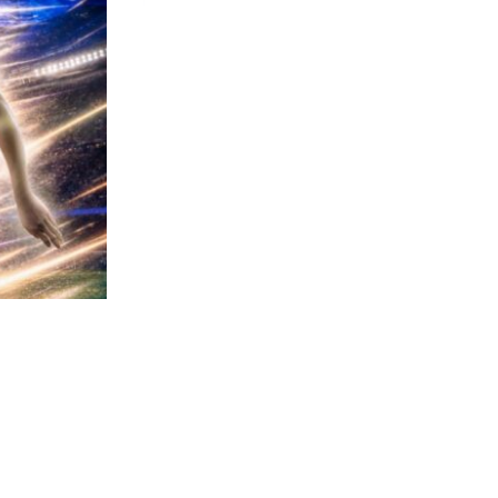
2139
visitas
lemán para