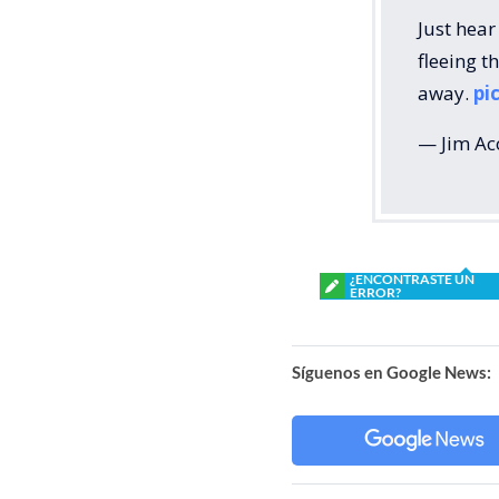
Just hear
fleeing 
away.
pi
— Jim Ac
¿ENCONTRASTE UN
ERROR?
Síguenos en Google News: