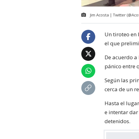
Jim Acosta | Twitter (@Aco
Un tiroteo en 
el que prelim
De acuerdo a 
pánico entre 
Según las pri
cerca de un r
Hasta el luga
e intentar da
detenidos.