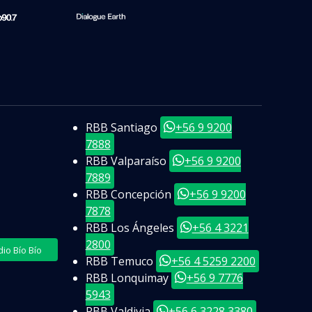
RBB Santiago
+56 9 9200
7888
RBB Valparaíso
+56 9 9200
7889
RBB Concepción
+56 9 9200
7878
RBB Los Ángeles
+56 4 3221
2800
o Bío Bío
RBB Temuco
+56 4 5259 2200
RBB Lonquimay
+56 9 7776
5943
RBB Valdivia
+56 6 3228 3380