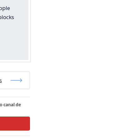
ople
blocks
s
o canal de