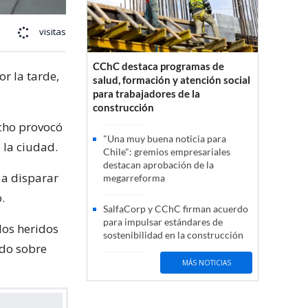
visitas
CChC destaca programas de
or la tarde,
salud, formación y atención social
para trabajadores de la
construcción
echo provocó
"Una muy buena noticia para
 la ciudad.
Chile": gremios empresariales
destacan aprobación de la
 a disparar
megarreforma
.
SalfaCorp y CChC firman acuerdo
para impulsar estándares de
los heridos
sostenibilidad en la construcción
ado sobre
MÁS NOTICIAS