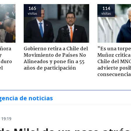
165
114
visitas
visitas
eñora
Gobierno retira a Chile del
"Es una torpe
y
Movimiento de Países No
Muñoz critica
 duro
Alineados y pone fin a 55
Chile del MN
el
años de participación
advierte posi
consecuencia
gencia de noticias
 19:19