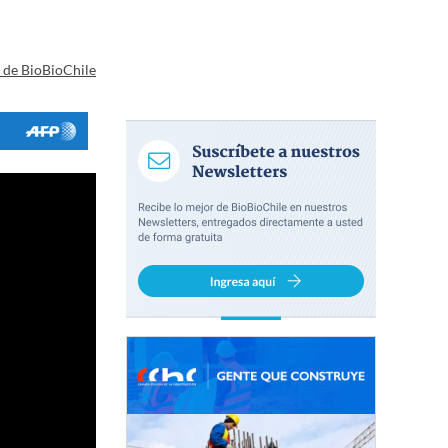
a de BioBioChile