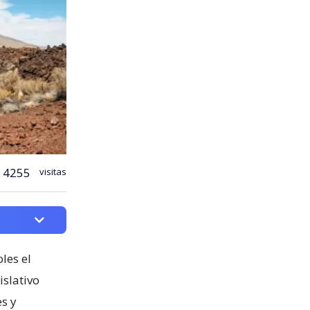
4255
visitas
les el
islativo
es y