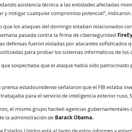
indando asistencia técnica a las entidades afectadas mien
car y mitigar cualquier compromiso potencial”, indicaron.
vo que los ataques del domingo estaban relacionados con
semana pasada contra la firma de ciberseguridad
FireE
as defensas fueron violadas por atacantes sofisticados 
tilizadas para probar los sistemas informáticos de los c
ó que sospechaba que el ataque había sido patrocinado 
a prensa estadounidense señalaron que el FBI estaba inv
rabajaba para el servicio de inteligencia exterior ruso, 
ron, el mismo grupo hackeó agencias gubernamentales 
e la administración de
Barack Obama.
de Estados Unidos está al tanto de estos informes y esta