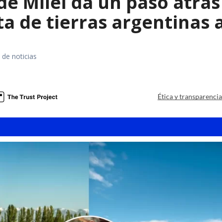
e Milei da un paso atrás 
a de tierras argentinas 
 de noticias
a
Ética y transparenci