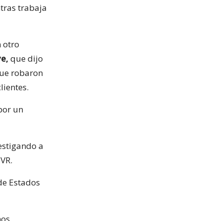
tras trabaja
 otro
ye,
que dijo
que robaron
lientes.
por un
estigando a
SVR.
de Estados
mos