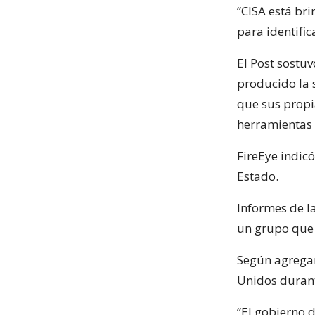
“CISA está br
para identifi
El Post sostu
producido la 
que sus propi
herramientas u
FireEye indic
Estado.
Informes de l
un grupo que t
Según agrega
Unidos durant
“El gobierno 