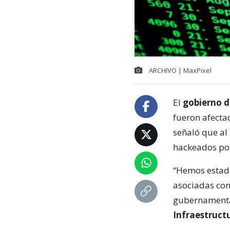
ARCHIVO | MaxPixel
El
gobierno d
fueron afecta
señaló que al
hackeados por
“Hemos estado
asociadas con
gubernamental
Infraestruct