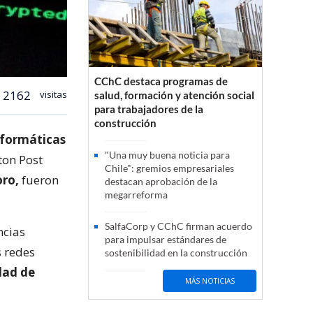
CChC destaca programas de
2162
visitas
salud, formación y atención social
para trabajadores de la
construcción
nformáticas
"Una muy buena noticia para
ton Post
Chile": gremios empresariales
ro,
fueron
destacan aprobación de la
megarreforma
SalfaCorp y CChC firman acuerdo
ncias
para impulsar estándares de
s redes
sostenibilidad en la construcción
dad de
MÁS NOTICIAS