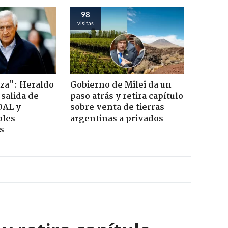
98
visitas
za": Heraldo
Gobierno de Milei da un
 salida de
paso atrás y retira capítulo
OAL y
sobre venta de tierras
bles
argentinas a privados
s