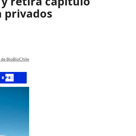
y retira capítulo
a privados
a de BioBioChile