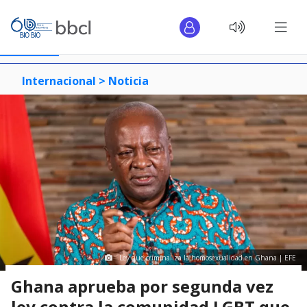
Internacional >
Noticia
Ley que criminaliza la homosexualidad en Ghana | EFE
Ghana aprueba por segunda vez
ley contra la comunidad LGBT que