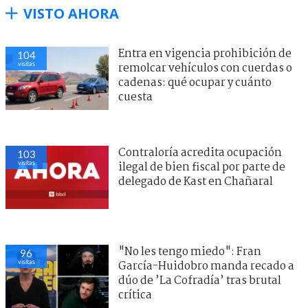
VISTO AHORA
Entra en vigencia prohibición de
104
visitas
remolcar vehículos con cuerdas o
cadenas: qué ocupar y cuánto
cuesta
Contraloría acredita ocupación
103
visitas
ilegal de bien fiscal por parte de
delegado de Kast en Chañaral
"No les tengo miedo": Fran
96
visitas
García-Huidobro manda recado a
dúo de ’La Cofradía’ tras brutal
crítica