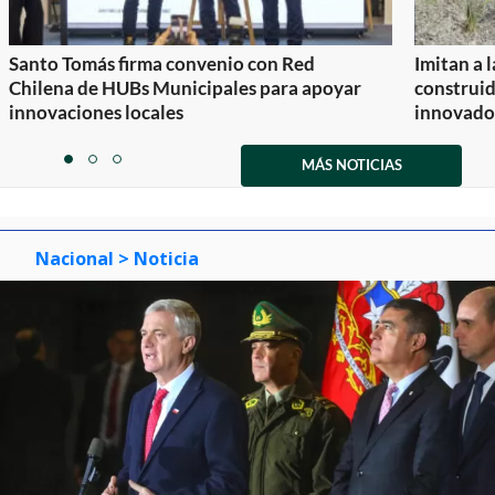
Santo Tomás firma convenio con Red
Imitan a 
Chilena de HUBs Municipales para apoyar
construi
innovaciones locales
innovador
Item
1
MÁS NOTICIAS
item
item
item
of
0
1
2
3
Nacional
> Noticia