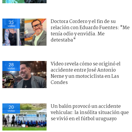
Doctora Cordero y el fin de su
35
visitas
relación con Eduardo Fuentes: "Me
tenía odio y envidia. Me
detestaba"
Video revela cómo se originó el
28
visitas
accidente entre José Antonio
Neme y un motociclista en Las
Condes
Un balón provocó un accidente
20
visitas
vehicular: la insólita situación que
se vivió en el fútbol uruguayo