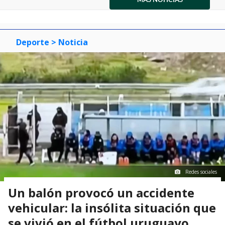
item
item
item
of
0
1
2
3
Deporte
> Noticia
Redes sociales
Un balón provocó un accidente
vehicular: la insólita situación que
se vivió en el fútbol uruguayo