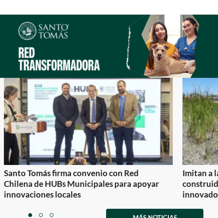
Santo Tomás firma convenio con Red
Imitan a 
Chilena de HUBs Municipales para apoyar
construi
innovaciones locales
innovador
Item
1
MÁS NOTICIAS