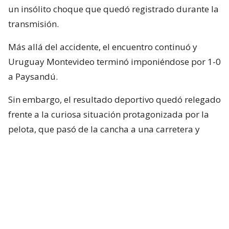
un insólito choque que quedó registrado durante la
transmisión.
Más allá del accidente, el encuentro continuó y
Uruguay Montevideo terminó imponiéndose por 1-0
a Paysandú.
Sin embargo, el resultado deportivo quedó relegado
frente a la curiosa situación protagonizada por la
pelota, que pasó de la cancha a una carretera y
terminó vinculada con un accidente fuera del
Parque ANCAP.
Cabe señalar que, de acuerdo a diversos reportes, se
informó que no hubo ningún lesionado por este
accidente. Lo único que sucedió es que se generó
mucho tránsito por algunos minutos.