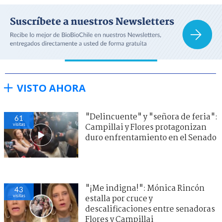
VISTO AHORA
"Delincuente" y "señora de feria":
61
visitas
Campillai y Flores protagonizan
duro enfrentamiento en el Senado
"¡Me indigna!": Mónica Rincón
43
visitas
estalla por cruce y
descalificaciones entre senadoras
Flores y Campillai