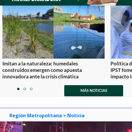
Imitan a la naturaleza: humedales
Política 
construidos emergen como apuesta
IPST fom
innovadora ante la crisis climática
impacto l
Item
1
MÁS NOTICIAS
item
item
item
of
0
1
2
3
Región Metropolitana
> Noticia