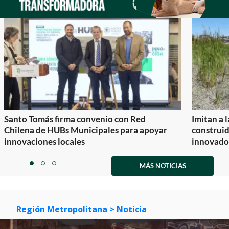
Santo Tomás firma convenio con Red
Imitan a 
Chilena de HUBs Municipales para apoyar
construi
innovaciones locales
innovador
Item
1
MÁS NOTICIAS
item
item
item
of
0
1
2
3
Región Metropolitana
> Noticia