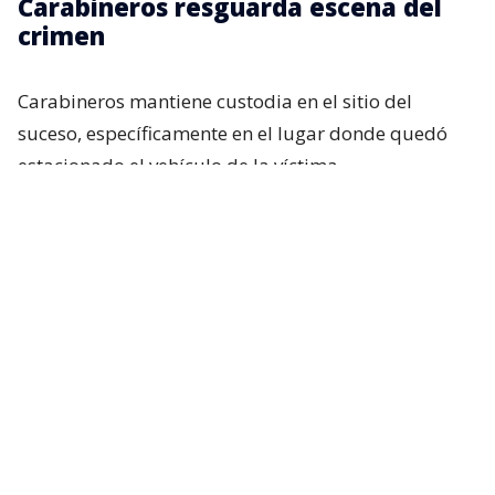
Carabineros resguarda escena del
crimen
Carabineros mantiene custodia en el sitio del
suceso, específicamente en el lugar donde quedó
estacionado el vehículo de la víctima.
El
automóvil presenta impactos balísticos en la
parte trasera y en la puerta trasera derecha
,
zonas que corresponderían a los proyectiles
disparados por los desconocidos.
El procedimiento se mantiene en desarrollo
mientras se esperan las instrucciones de la Fiscalía.
Las autoridades buscan determinar la motivación
del ataque y recopilar antecedentes tanto del
vehículo como de la persona herida. Hasta el