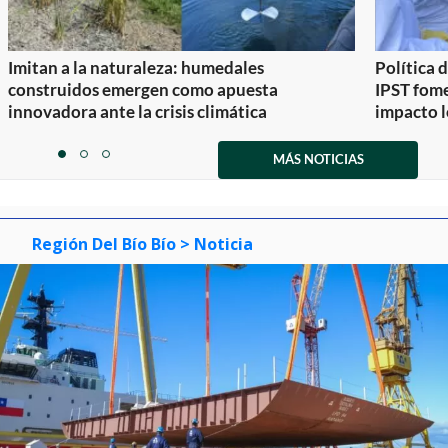
Imitan a la naturaleza: humedales
Política 
construidos emergen como apuesta
IPST fom
innovadora ante la crisis climática
impacto l
Item
1
MÁS NOTICIAS
item
item
item
of
0
1
2
3
Región Del Bío Bío
> Noticia