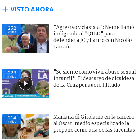
VISTO AHORA
"Agresivo y clasista": Neme llamó
252
visitas
indignado al "QTLD" para
defender a JC y barrió con Nicolás
Larraín
"Se siente como vivir abuso sexual
229
visitas
infantil": El descargo de alcaldesa
de La Cruz por audio filtrado
Mariana di Girolamo en la carrera
214
visitas
al Oscar: medio especializado la
propone como una de las favoritas