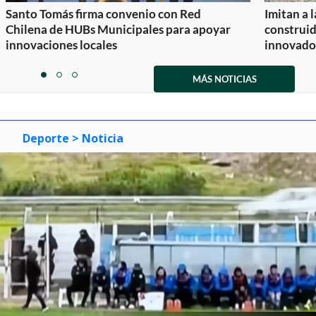
Santo Tomás firma convenio con Red
Imitan a 
Chilena de HUBs Municipales para apoyar
construi
innovaciones locales
innovador
Item
1
MÁS NOTICIAS
item
item
item
of
0
1
2
3
Deporte
> Noticia