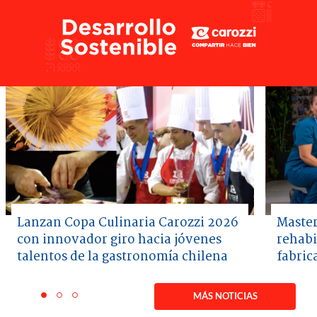
Lanzan Copa Culinaria Carozzi 2026
Master
con innovador giro hacia jóvenes
rehabi
talentos de la gastronomía chilena
fabric
Item
1
MÁS NOTICIAS
item
item
item
of