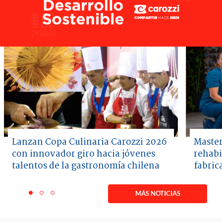
Lanzan Copa Culinaria Carozzi 2026
Master
con innovador giro hacia jóvenes
rehabi
talentos de la gastronomía chilena
fabric
Item
1
MÁS NOTICIAS
item
item
item
of
0
1
2
3