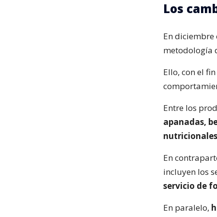
Los camb
En diciembre 
metodología d
Ello, con el f
comportamient
Entre los pro
apanadas, be
nutricionales
En contrapart
incluyen los s
servicio de 
En paralelo,
h