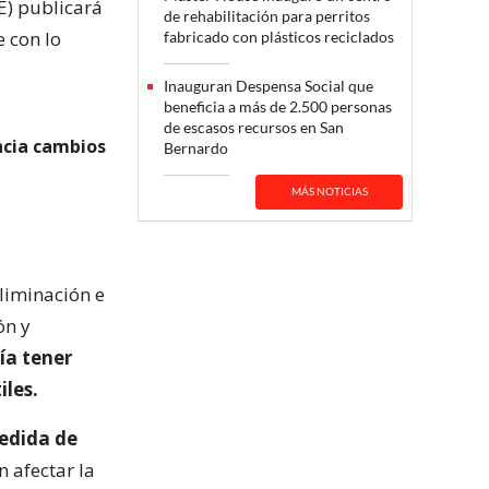
NE) publicará
de rehabilitación para perritos
e con lo
fabricado con plásticos reciclados
Inauguran Despensa Social que
beneficia a más de 2.500 personas
de escasos recursos en San
ncia cambios
Bernardo
MÁS NOTICIAS
eliminación e
ón y
ía tener
iles.
medida de
 afectar la