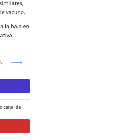
similares,
 de vacuno.
ca la baja en
ativa
s
o canal de