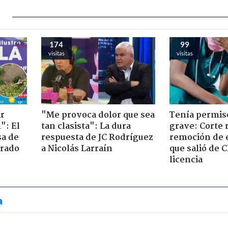
174
99
visitas
visitas
ir
"Me provoca dolor que sea
Tenía permiso
": El
tan clasista": La dura
grave: Corte r
sa de
respuesta de JC Rodríguez
remoción de 
trado
a Nicolás Larraín
que salió de C
licencia
a