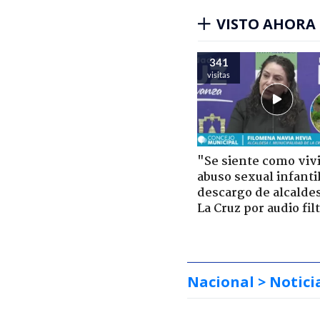
VISTO AHORA
341
visitas
"Se siente como viv
abuso sexual infantil
descargo de alcalde
La Cruz por audio fil
Nacional
> Notici