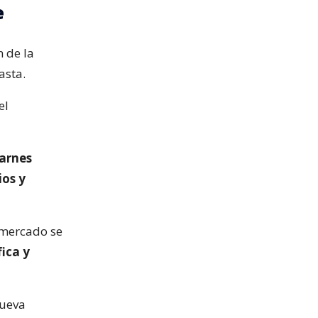
e
 de la
asta.
el
arnes
ios y
 mercado se
ica y
nueva