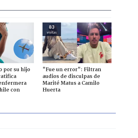
83
visitas
 por su hijo
"Fue un error": Filtran
atifica
audios de disculpas de
enfermera
Marité Matus a Camilo
hile con
Huerta