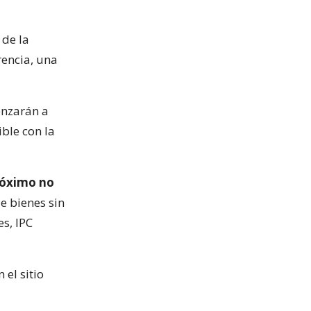
 de la
rencia, una
enzarán a
ible con la
próximo no
de bienes sin
es, IPC
 el sitio