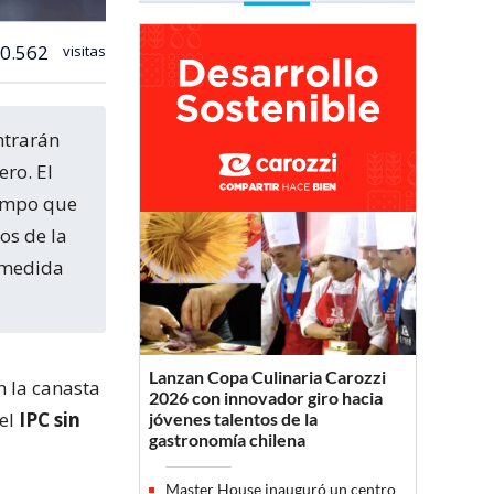
0.562
visitas
ero. El
iempo que
os de la
o medida
Lanzan Copa Culinaria Carozzi
n la canasta
2026 con innovador giro hacia
del
IPC sin
jóvenes talentos de la
gastronomía chilena
Master House inauguró un centro