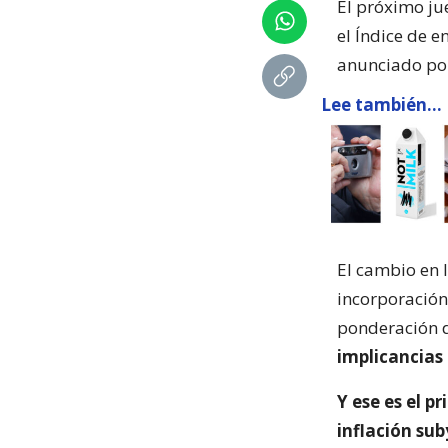
El próximo jue
el Índice de 
anunciado por
Lee también...
El cambio en l
incorporación
ponderación d
implicancias 
Y ese es el p
inflación su