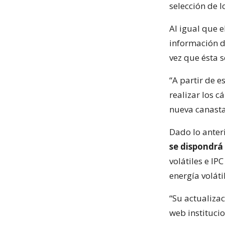
selección de l
Al igual que e
información de
vez que ésta 
“A partir de 
realizar los c
nueva canasta
Dado lo anter
se dispondrá 
volátiles e IPC
energía volátil
“Su actualizac
web institucio