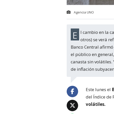
Agencia UNO
El cambio en la canasta de medición del IPC (donde saldrán productos y entrarán
otros) se verá re
Banco Central afirmó
el público en general
canasta sin volátiles
de inflación subyacen
Este lunes el
del Índice de 
volátiles.