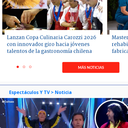
Lanzan Copa Culinaria Carozzi 2026
Master
con innovador giro hacia jóvenes
rehabi
talentos de la gastronomía chilena
fabric
Item
1
MÁS NOTICIAS
item
item
item
of
0
1
2
3
Espectáculos Y TV
> Noticia