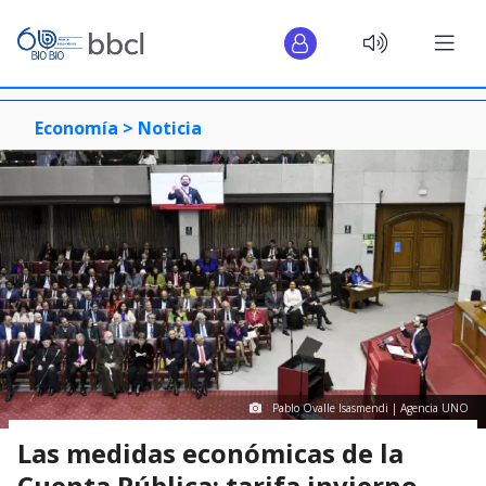
Economía >
Noticia
Pablo Ovalle Isasmendi | Agencia UNO
Las medidas económicas de la
Cuenta Pública: tarifa invierno,