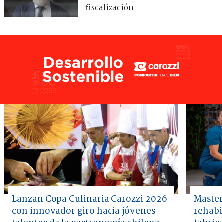
fiscalización
Lanzan Copa Culinaria Carozzi 2026
Master
con innovador giro hacia jóvenes
rehabi