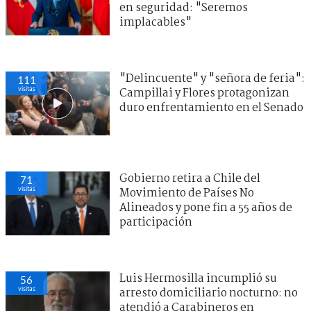
en seguridad: "Seremos
implacables"
"Delincuente" y "señora de feria":
111
visitas
Campillai y Flores protagonizan
duro enfrentamiento en el Senado
Gobierno retira a Chile del
71
visitas
Movimiento de Países No
Alineados y pone fin a 55 años de
participación
Luis Hermosilla incumplió su
56
visitas
arresto domiciliario nocturno: no
atendió a Carabineros en